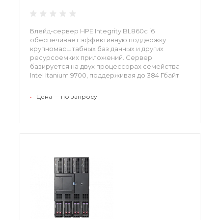
Блейд-сервер HPE Integrity BL860c i6
обеспечивает эффективную поддержку
крупномасштабных баз данных и других
ресурсоемких приложений. Сервер
базируется на двух процессорах семейства
Intel Itanium 9700, поддерживая до 384 Гбайт
оперативной памяти формата DDR3 и четыре
стандартных разъема HPE FlexFabric для
•
Цена — по запросу
адаптеров конвергентной сети (CNA).