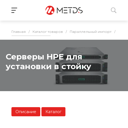
Главная
/
Каталог товаров
/
Параллельный импорт
/
Серв
Серверы HPE для
установки в стойку
Описание
Каталог