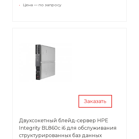
стандартных разъемов HPE FlexFabric для
•
Цена — по запросу
адаптеров конвергентной сети (CNA).
Заказать
Двухсокетный блейд-сервер HPE
Integrity BL860c i6 для обслуживания
структурированных баз данных