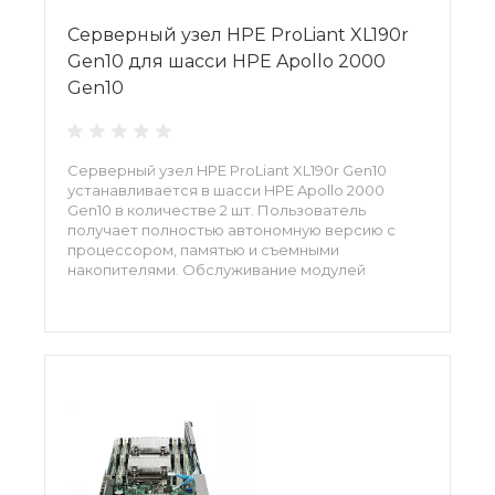
Серверный узел HPE ProLiant XL190r
Gen10 для шасси HPE Apollo 2000
Gen10
Серверный узел HPE ProLiant XL190r Gen10
устанавливается в шасси HPE Apollo 2000
Gen10 в количестве 2 шт. Пользователь
получает полностью автономную версию с
процессором, памятью и съемными
накопителями. Обслуживание модулей
производится отдельно друг от друга, без
остановки работы шасси. Современный
серверный узел обеспечивает безопасность
государственного уровня. Большинство задач
здесь автоматизировано.