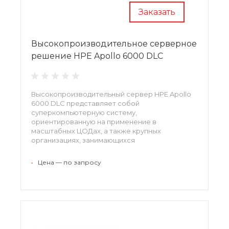
Заказать
Высокопроизводительное серверное
решение HPE Apollo 6000 DLC
Высокопроизводительный сервер HPE Apollo
6000 DLC представляет собой
суперкомпьютерную систему,
ориентированную на применение в
масштабных ЦОДах, а также крупных
организациях, занимающихся
высокопроизводительными вычислениями.
Значительным преимуществом данной
•
Цена — по запросу
платформы является модульная архитектура,
которая позволяет наращивать
вычислительные мощности без усложнения
структуры системы.