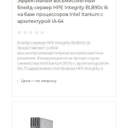
Эффективный восьмисокетный
блейд-сервер HPE Integrity BL890c i6
на базе процессоров Intel Itanium с
архитектурой IA-64
Блейд-сервер HPE Integrity BL890c i6
представляет собой
высокопроизводительное восьмисокетное
решение, базирующиеся на процессорах
семейства Intel Itanium 9700 с архитектурой IA-
64. Поддерживая платформы HPE Integrity и
HP-UX, сервер оптимизирован для поддержки
крупномасштабных баз данных, Java-
•
Цена — по запросу
приложений и ресурсоемких вычислений.