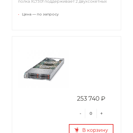
полка XL730f поддерживает 2 двухсокетных
сервера x86 архитектуры, по 2 процессора
Intel Xeon E5-2600 серии на сервер.
•
Цена — по запросу
253 740 ₽
-
+
В корзину