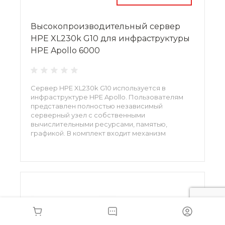
Высокопроизводительный сервер
HPE XL230k G10 для инфраструктуры
HPE Apollo 6000
Сервер HPE XL230k G10 используется в
инфраструктуре HPE Apollo. Пользователям
представлен полностью независимый
серверный узел с собственными
вычислительными ресурсами, памятью,
графикой. В комплект входит механизм
управления, где большинство задач
автоматизировано. Микропрограммная
система безопасности обеспечивает
исключительную защиту.