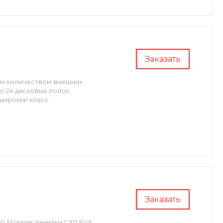
Заказать
ым количеством внешних
о 24 дисковых полок.
 широкий класс
Заказать
0 Storage линейки СХД EVA