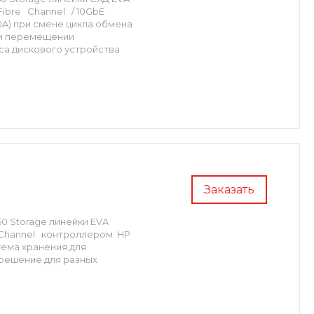
ibre Channel / 10GbE
20A) при смене цикла обмена
ри перемещении
са дискового устройства
Заказать
0 Storage линейки EVA
Channel контроллером. HP
истема хранения для
решение для разных