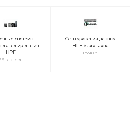
очные системы
Сети хранения данных
ного копирования
HPE StoreFabric
HPE
1 товар
36 товаров