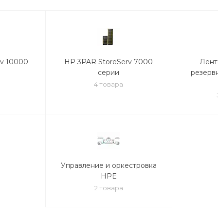
rv 10000
HP 3PAR StoreServ 7000
Лент
серии
резерв
4 товара
Управление и оркестровка
HPE
2 товара