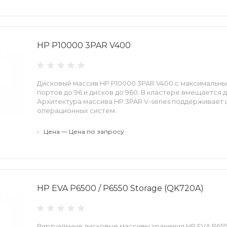
HP P10000 3PAR V400
Дисковый массив HP P10000 3PAR V400 с максимальн
портов до 96 и дисков до 960. В кластере вмещается д
Архитектура массива HP 3PAR V-series поддерживает
операционных систем.
•
Цена — Цена по запросу
HP EVA P6500 / P6550 Storage (QK720A)
Виртуальные дисковые массивы хранения HP EVA P655