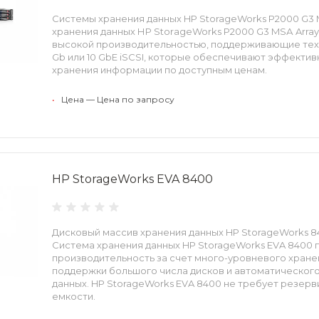
Системы хранения данных HP StorageWorks P2000 G3 
хранения данных НР StorаgeWorks Р2000 G3 MSА Arra
высокой производительностью, поддерживающие технол
Gb или 10 GbЕ iSСSI, которые обеспечивают эффекти
хранения информации по доступным ценам.
•
Цена — Цена по запросу
HP StorageWorks EVA 8400
Дисковый массив хранения данных HP StorageWorks 8400 
Система хранения данных HP StorageWorks EVA 8400 
производительность за счет много-уровневого хран
поддержки большого числа дисков и автоматическо
данных. HP StorageWorks EVA 8400 не требует резер
емкости.