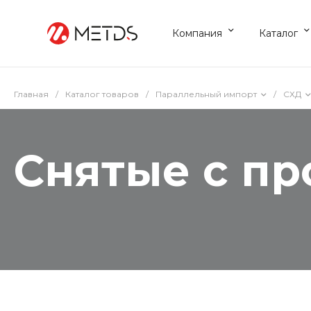
Компания
Каталог
Главная
/
Каталог товаров
/
Параллельный импорт
/
СХД
Снятые с пр