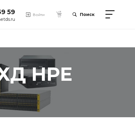
39 59
Поиск
Войти
etds.ru
СХД HPE