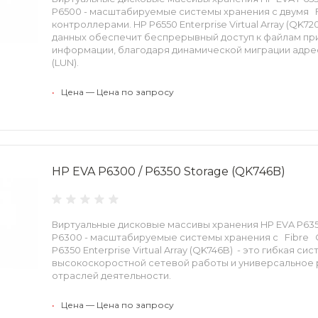
P6500 - масштабируемые системы хранения с двумя F
контроллерами. HP P6550 Enterprise Virtual Array (QK7
данных обеспечит беспрерывный доступ к файлам п
информации, благодаря динамической миграции адре
(LUN).
•
Цена — Цена по запросу
HP EVA P6300 / P6350 Storage (QK746B)
Виртуальные дисковые массивы хранения HP EVA P635
P6300 - масштабируемые системы хранения с Fibre 
P6350 Enterprise Virtual Array (QK746B) - это гибкая с
высокоскоростной сетевой работы и универсальное 
отраслей деятельности.
•
Цена — Цена по запросу