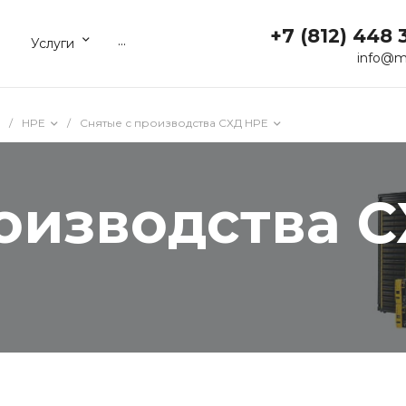
+7 (812) 448 
...
Услуги
info@m
/
HPE
/
Снятые с производства СХД HPE
оизводства 