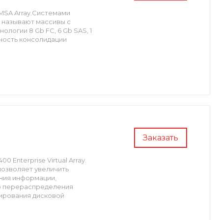
MSA Array.Системами
y называют массивы с
огии 8 Gb FС, 6 Gb SAS, 1
вность консолидации
Заказать
Enterprise Virtual Array.
позволяет увеличить
ения информации,
го перераспределения
вирования дисковой