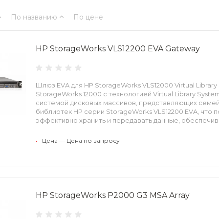
По названию
По цене
HP StorageWorks VLS12200 EVA Gateway
Шлюз EVA для HP StorageWorks VLS12000 Virtual Librar
StorageWorks 12000 с технологией Virtual Library Sys
системой дисковых массивов, представляющих семей
библиотек HP серии StorageWorks VLS12200 EVA, что 
эффективно хранить и передавать данные, обеспечивая 
•
Цена — Цена по запросу
HP StorageWorks P2000 G3 MSA Array