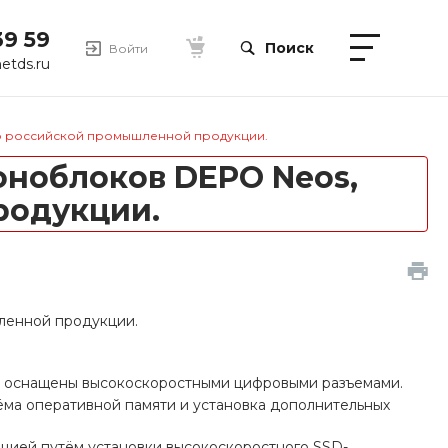
39 59
Поиск
Войти
etds.ru
тр российской промышленной продукции.
оноблоков DEPO Neos,
родукции.
ленной продукции.
и оснащены высокоскоростными цифровыми разъемами.
а оперативной памяти и установка дополнительных
ацией путём установки высокоскоростного SSD-