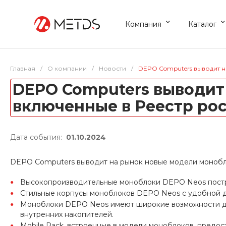
Компания
Каталог
Главная
/
О компании
/
Новости
/
DEPO Computers выводит 
DEPO Computers выводит
включенные в Реестр ро
Дата события:
01.10.2024
DEPO Computers выводит на рынок новые модели монобл
Высокопроизводительные моноблоки DEPO Neos постро
Стильные корпусы моноблоков DEPO Neos с удобной д
Моноблоки DEPO Neos имеют широкие возможности для
внутренних накопителей.
Mobile Rack, встроенные в модели моноблоков, предо