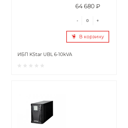
64 680 ₽
-
+
В корзину
ИБП KStar UBL 6-10kVA