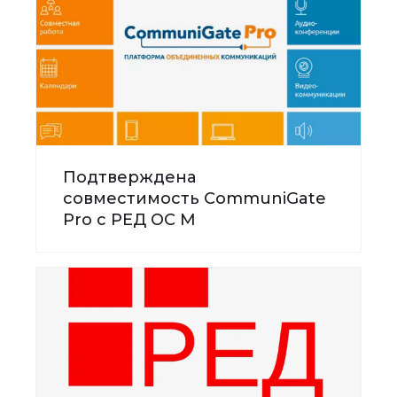
Подтверждена
совместимость CommuniGate
Pro с РЕД ОС М