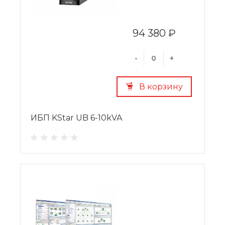
94 380 ₽
-
+
В корзину
ИБП KStar UB 6-10kVA