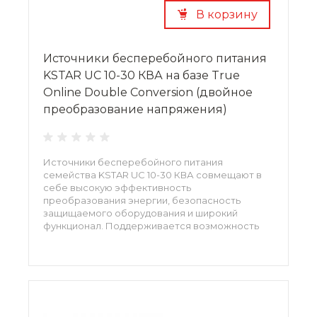
В корзину
Источники бесперебойного питания
KSTAR UС 10-30 КВА на базе True
Online Double Conversion (двойное
преобразование напряжения)
Источники бесперебойного питания
семейства KSTAR UС 10-30 КВА совмещают в
себе высокую эффективность
преобразования энергии, безопасность
защищаемого оборудования и широкий
функционал. Поддерживается возможность
масштабирования мощности за счет
параллельного подключения до четырех
устройств на общую нагрузку, а также
подключение дизель-генератора.