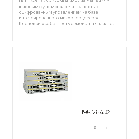
UСL 10-20 КВА - инновационные решения с
широким функционалом и полностью
оцифрованным управлением на базе
интегрированного микропроцессора.
Ключевой особенность семейства является
поддержка как трех-, так и однофазного входа,
а также возможность параллельной работы с
резервированием согласно схеме N+X.
198 264 ₽
-
+