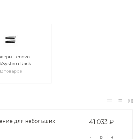
рверы Lenovo
nkSystem Rack
12 товаров
шение для небольших
41 033 ₽
-
+