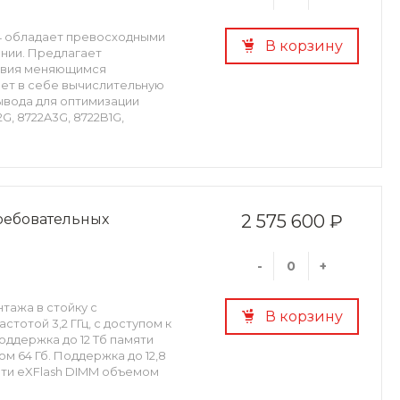
M4 oбладает превосходными
В корзину
нии. Предлагает
ствия меняющимся
ает в себе вычислительную
ывода для оптимизации
G, 8722A3G, 8722B1G,
требовательных
2 575 600 ₽
-
+
тажа в стойку с
В корзину
стотой 3,2 ГГц, с доступом к
Поддержка до 12 Тб памяти
м 64 Гб. Поддержка до 12,8
яти eXFlash DIMM объемом