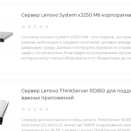
Сервер Lenovo System x3250 M6 корпорати
Система Lenovo System x3250 M6 - это сервер, которы
рамках небольших и средних компаний, активно внед
цифровую среду. Данная платформа прекрасно справ
задач, что возможно благодаря использованию процес
которых могут масштабироваться от бюджетных до н
Сервер Lenovo ThinkServer RD650 для под
важных приложений
Сервер для монтажа в стойку Lenovo ThinkServer RD6
Intel Xeon E5-2400 v3, имеет до 768Гб оперативной па
хранилище до 74 Тб. Сервер Lenovo ThinkServer RD65