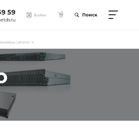
39 59
Поиск
Войти
etds.ru
серверы Lenovo
o