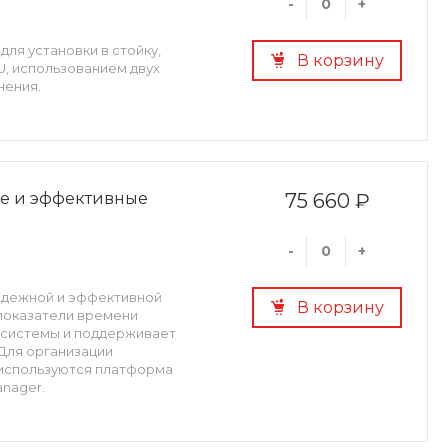
-
+
ля установки в стойку,
В корзину
, использованием двух
нения.
ые и эффективные
75 660 ₽
-
+
надежной и эффективной
В корзину
показатели времени
 системы и поддерживает
Для организации
 используются платформа
anager.