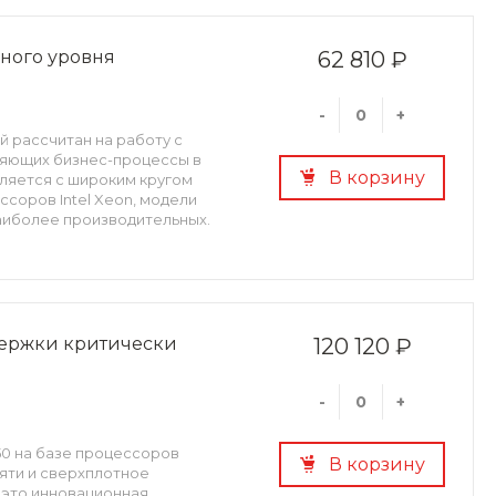
вного уровня
62 810 ₽
-
+
й рассчитан на работу с
ряющих бизнес-процессы в
В корзину
ляется с широким кругом
соров Intel Xeon, модели
аиболее производительных.
держки критически
120 120 ₽
-
+
50 на базе процессоров
В корзину
мяти и сверхплотное
0 это инновационная