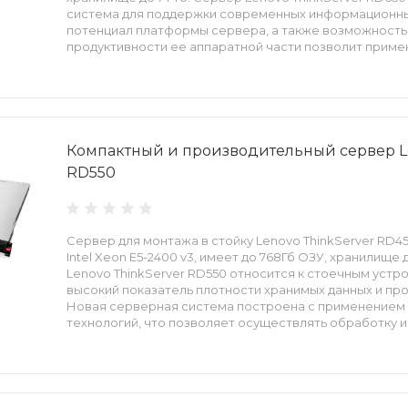
система для поддержки современных информационны
потенциал платформы сервера, а также возможность
продуктивности ее аппаратной части позволит приме
для выполнения критически важных задач и поддерж
информационных сервисов.
Компактный и производительный сервер Le
RD550
Сервер для монтажа в стойку Lenovo ThinkServer RD4
Intel Xeon E5-2400 v3, имеет до 768Гб ОЗУ, хранилище
Lenovo ThinkServer RD550 относится к стоечным уст
высокий показатель плотности хранимых данных и пр
Новая серверная система построена с применением
технологий, что позволяет осуществлять обработку
максимально быстро, независимо от того, какую кон
информационная среда.