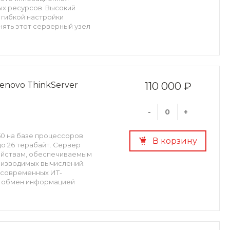
х ресурсов. Высокий
 гибкой настройки
нять этот серверный узел
ки многочисленных
novo ThinkServer
110 000 ₽
-
+
50 на базе процессоров
В корзину
 до 26 терабайт. Сервер
ройствам, обеспечиваемым
оизводимых вычислений.
 современных ИТ-
 и обмен информацией
фигурацию имеет