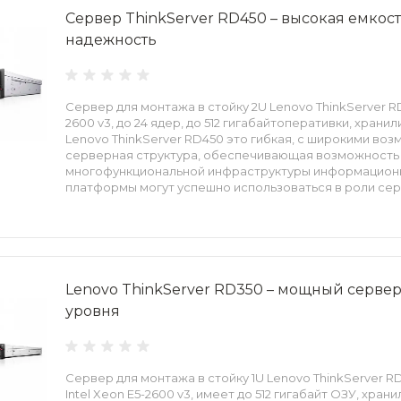
Сервер ThinkServer RD450 – высокая емкос
надежность
Сервер для монтажа в стойку 2U Lenovo ThinkServer RD
2600 v3, до 24 ядер, до 512 гигабайтоперативки, храни
Lenovo ThinkServer RD450 это гибкая, с широкими во
серверная структура, обеспечивающая возможност
многофункциональной инфраструктуры информацион
платформы могут успешно использоваться в роли се
поддерживающей совместную работу пользователей,
современных бизнес-приложений.
Lenovo ThinkServer RD350 – мощный серве
уровня
Сервер для монтажа в стойку 1U Lenovo ThinkServer 
Intel Xeon E5-2600 v3, имеет до 512 гигабайт ОЗУ, хран