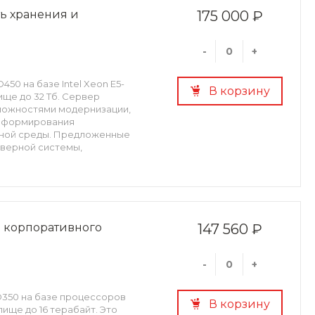
ть хранения и
175 000 ₽
-
+
450 на базе Intel Xeon E5-
В корзину
лище до 32 Тб. Сервер
зможностями модернизации,
ь формирования
ной среды. Предложенные
рверной системы,
 а также для поддержки
р корпоративного
147 560 ₽
-
+
RD350 на базе процессоров
В корзину
илище до 16 терабайт. Это