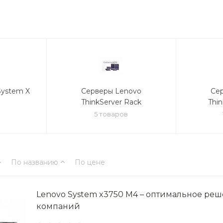
System X
Серверы Lenovo
Се
ThinkServer Rack
Thi
5 товаров
По названию
По цене
Lenovo System x3750 M4 – оптимальное ре
компаний