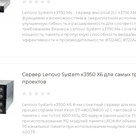
Lenovo System x3750 M4 - сервер высотой 2U. x3750 
функциями и возможностями в сверхплотном исполне
улучшенную гибкость и расширяемость для соответ
требованиям бизнеса. Lenovo System x3750 M4 сочет
мощность, память и пропускную способность ввода/в
эффективности и производительности. 8722A1G, 8722A2
8722B2G, 8722C1G, 8722C2G, 8722D1G, 8722D2G
Сервер Lenovo System x3950 X6 для самых 
проектов
Lenovo System x3950 X6 8-ми сокетный сервер для мон
процессорами Intel Xeon E7-4800/8800 v2 с тактовой ча
памяти с частотой 1600 МГц, 120 ядер в одном шасси. 
при использовании 192 модулей памяти LRDIMM объемо
Тб канальной памяти при использовании модулей пам
400 Гб.