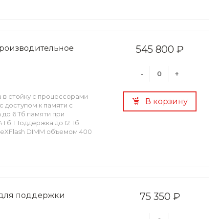
 производительное
545 800 ₽
-
+
а в стойку с процессорами
В корзину
 с доступом к памяти с
 до 6 Тб памяти при
Гб. Поддержка до 12 Тб
 eXFlash DIMM объемом 400
р для поддержки
75 350 ₽