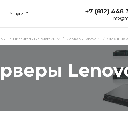
+7 (812) 448 
...
Услуги
info@m
ры и вычислительные системы
/
Серверы Lenovo
/
Стоечные 
ерверы Lenov