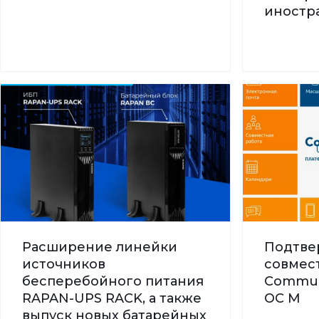
иностра
Расширение линейки
Подтве
источников
совмес
бесперебойного питания
Commun
RAPAN-UPS RACK, а также
ОС М
выпуск новых батарейных