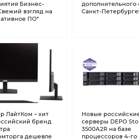
иятия Бизнес-
дополнительного 
Свежий взгляд на
Санкт-Петербурге
нативное ПО"
р ЛайтКом – хит
Новые российски
Российский бренд
серверы DEPO St
тра
3500А2R на базе
мторга дешевле
процессоров 4-го 