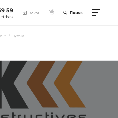
39 59
Поиск
Войти
etds.ru
LK
/
Пустые