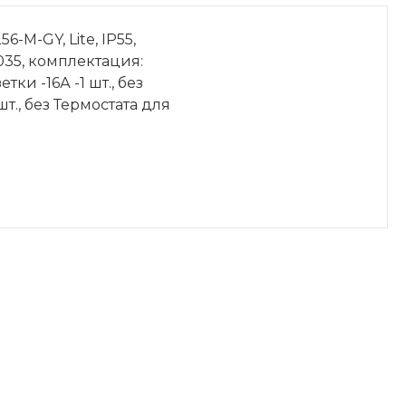
M-GY, Lite, IP55,
035, комплектация:
ки -16А -1 шт., без
 шт., без Термостата для