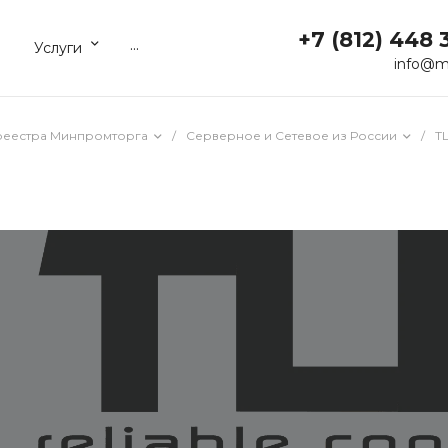
+7 (812) 448 
...
Услуги
info@m
реестра Минпромторга
/
Серверное и Сетевое из России
/
T