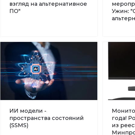
взгляд на альтернативное
меропр
ПО"
Ужин: "
альтер
ИИ модели -
Монито
пространства состояний
года! 
(SSMS)
из реес
Минпро