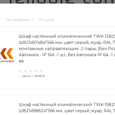
По названию
По цене
Шкаф настенный климатический TWK-128256-M
Ш821хВ748хГ566 мм, цвет серый, муар, RAL 
монтажные направляющие -2 пары, (Без Розет
Автомата - 1P 16А -1 шт., без Автомата-1P 6А -1
ве
•
Цена — 80874
Шкаф настенный климатический TWK-158256-M
Ш821хВ882хГ566 мм, цвет серый, муар, RAL 