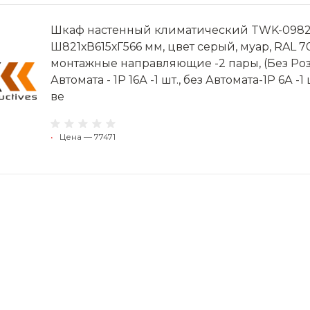
Шкаф настенный климатический TWK-098256-
Ш821хВ615хГ566 мм, цвет серый, муар, RAL 7
монтажные направляющие -2 пары, (Без Розет
Автомата - 1P 16А -1 шт., без Автомата-1P 6А -1
ве
•
Цена — 77471