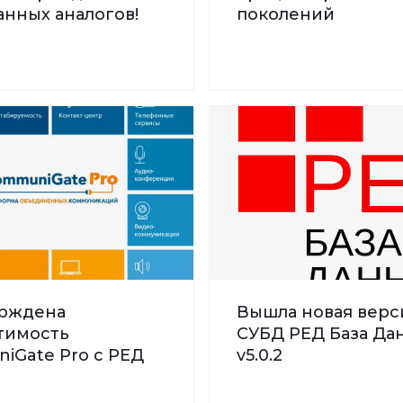
нных аналогов!
поколений
рждена
Вышла новая верс
тимость
СУБД РЕД База Дан
iGate Pro с РЕД
v5.0.2