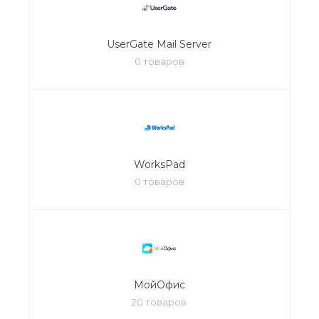
UserGate Mail Server
0 товаров
WorksPad
0 товаров
МойОфис
20 товаров