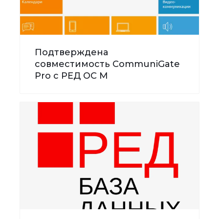
Подтверждена
совместимость CommuniGate
Pro с РЕД ОС М