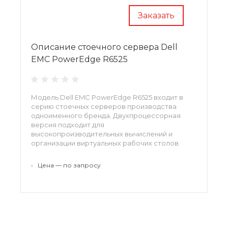
Заказать
Описание стоечного сервера Dell
EMC PowerEdge R6525
Модель Dell EMC PowerEdge R6525 входит в
серию стоечных серверов производства
одноименного бренда. Двухпроцессорная
версия подходит для
высокопроизводительных вычислений и
организации виртуальных рабочих столов.
Программно-аппаратную базу можно
расширять последовательно,
•
Цена — по запросу
приспосабливаясь к новым потребностям
организации.