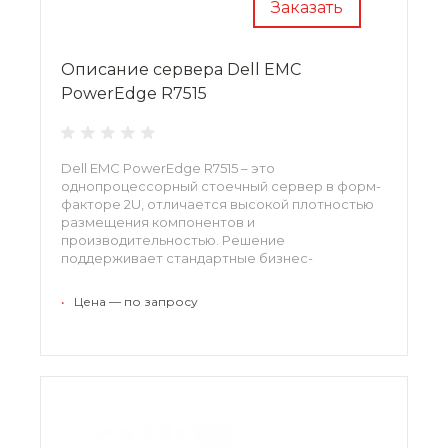
Заказать
Описание сервера Dell EMC
PowerEdge R7515
Dell EMC PowerEdge R7515 – это
однопроцессорный стоечный сервер в форм-
факторе 2U, отличается высокой плотностью
размещения компонентов и
производительностью. Решение
поддерживает стандартные бизнес-
приложения. При необходимости аппаратная
база может быть расширена соответственно
•
Цена — по запросу
потребностям организации.