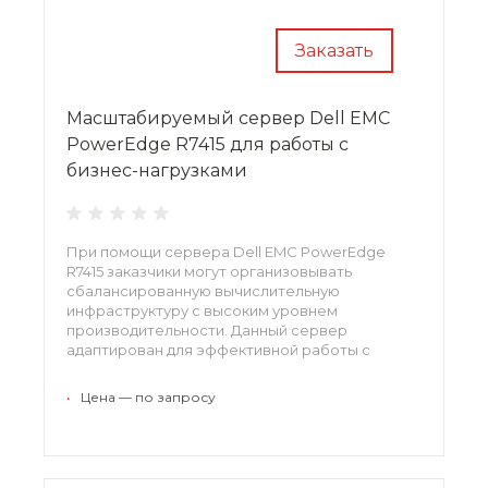
Заказать
Масштабируемый сервер Dell EMC
PowerEdge R7415 для работы с
бизнес-нагрузками
При помощи сервера Dell EMC PowerEdge
R7415 заказчики могут организовывать
сбалансированную вычислительную
инфраструктуру с высоким уровнем
производительности. Данный сервер
адаптирован для эффективной работы с
бизнес-нагрузками, виртуализацией и
программно-определяемыми хранилищами.
•
Цена — по запросу
Сервер базируется на процессорах AMD SP3 и
оперативной памятью DDR4.