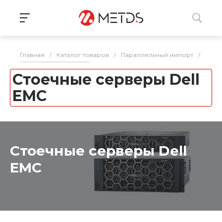
Главная
/
Каталог товаров
/
Параллельный импорт
/
Серв
Стоечные серверы Dell
EMC
Стоечные серверы Dell
EMC