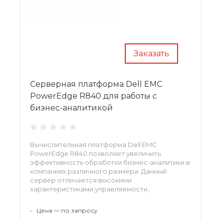
Заказать
Серверная платформа Dell EMC
PowerEdge R840 для работы с
бизнес-аналитикой
Вычислительная платформа Dell EMC
PowerEdge R840 позволяет увеличить
эффективность обработки бизнес-аналитики в
компаниях различного размера. Данный
сервер отличается высокими
характеристиками управляемости,
масштабируемости и экономичности, что
достигается использованием процессоров
•
Цена — по запросу
Intel Xeon и оперативной памятью последнего