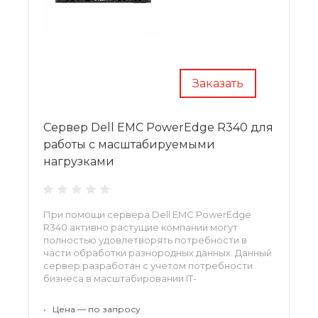
Заказать
Сервер Dell EMC PowerEdge R340 для
работы с масштабируемыми
нагрузками
При помощи сервера Dell EMC PowerEdge
R340 активно растущие компании могут
полностью удовлетворять потребности в
части обработки разнородных данных. Данный
сервер разработан с учетом потребности
бизнеса в масштабировании IT-
инфраструктуры и может оснащаться
процессорами семейства Intel Xeon,
•
Цена — по запросу
оперативной памятью DDR4, а также жесткими