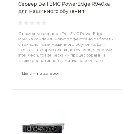
Сервер Dell EMC PowerEdge R940xa
для машинного обучения
С помощью сервера Dell EMC PowerEdge
R940xa компании могут эффективно работать
с технологиями машинного обучения. Для
этого платформа оснащается процессорами
Intel Xeon, графическими процессорами, а
также оперативной памятью последнего
поколения DDR4 объемом до 384 Гб.
Архитектура сервера отличается высокой
•
Цена — по запросу
плотностью и управляемостью, что
достигается использованием ПО Dell EMC
OpenManage.