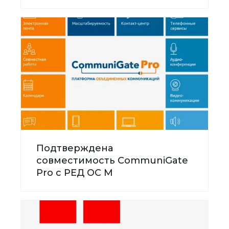
Подтверждена
совместимость CommuniGate
Pro с РЕД ОС М