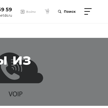
39 59
Поиск
Войти
etds.ru
ы из