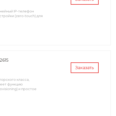
инейный IP-телефон
тройки (zero-touch) для
2615
Заказать
торского класса,
меет функцию
visioning) и простое