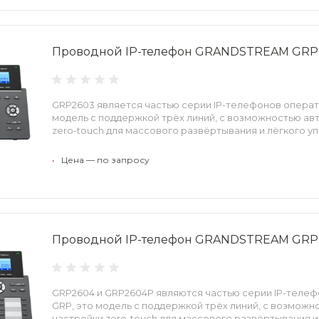
Проводной IP-телефон GRANDSTREAM GRP
GRP2603 является частью серии IP-телефонов операт
модель с поддержкой трёх линий, с возможностью ав
zero-touch для массового развёртывания и лёгкого у
•
Цена — по запросу
Проводной IP-телефон GRANDSTREAM GRP
GRP2604 и GRP2604P являются частью серии IP-теле
GRP, это модель с поддержкой трёх линий, с возмож
настройки zero-touch для массового развёртывания и