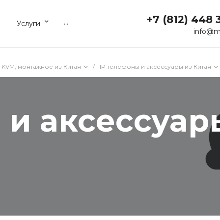
+7 (812) 448 
...
Услуги
info@m
 KVM, монтажное из Китая
/
IP телефоны и аксессуары из Китая
 и аксессуар