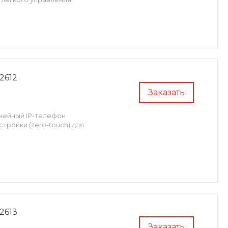
2612
Заказать
инейный IP-телефон
тройки (zero-touch) для
2613
Заказать