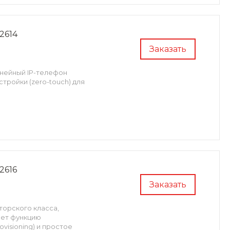
2614
Заказать
инейный IP-телефон
тройки (zero-touch) для
2616
Заказать
торского класса,
еет функцию
visioning) и простое