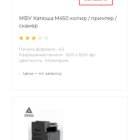
МФУ Катюша M450 копир / принтер /
сканер
Печать формата - А3
Разрешение печати - 1200 x 1200 dpi
Цветность - Монохром
•
Цена — по запросу