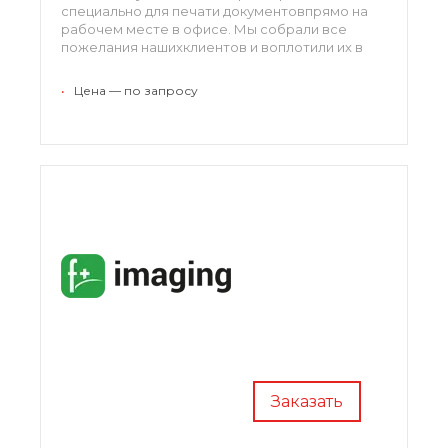
специально для печати документовпрямо на
рабочем месте в офисе. Мы собрали все
пожелания нашихклиентов и воплотили их в
нашем новом принтере. Он быстрый,чтобы не
вызывать задержек, он производительный,
•
Цена — по запросу
чтобыне тормозить при печати больших
документов, он компактный,чтобы не занимать
много места в ограниченном офисном
пространствеи он экономичный, чтобы
приносить не расходы, а прибыль.
Заказать