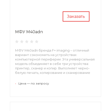
Заказать
МФУ M40adn
МФУ M40adn бренда F+ imaging – отличный
вариант сэкономить на устройствах
компьютерной периферии. Эта универсальная
модель объединяет в себе три устройства:
принтер, сканер и копир. Выполняет черно-
белую печать, копирование и сканирование
документов в различных форматах – А4, А5, А6
и др. Лазерная технология печати позволяет
•
Цена — по запросу
МФУ M40adn выполнять задания с высокой
скоростью и получать документы
безупречного качества. За одну минуту
устройство способно отсканировать до 92,
напечатать и скопировать до 40 страниц.