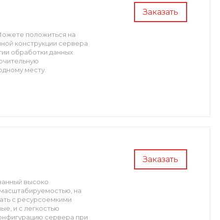
Заказать
 Можете положиться на
ной конструкции сервера
гии обработки данных
лючительную
одному месту.
Заказать
ванный высоко
 масштабируемостью, на
тать с ресурсоемкими
е, и с легкостью
онфигурацию сервера при