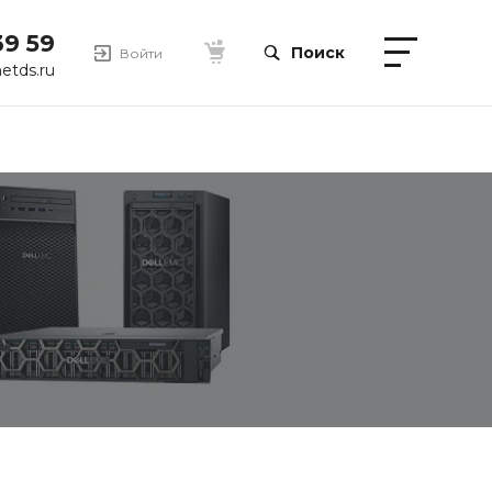
39 59
Поиск
Войти
etds.ru