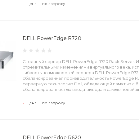
•
Цена — по запросу
DELL PowerEdge R720
Стоечный сервер DELL PowerEdge R720 Rack Server. И
стремительными изменениями виртуального века, ис
гибкость возможностей сервера DELL PowerEdge R72
сбалансированная производительность PowerEdge R
серверную технологию Dell, обладающей памятью с б
сбалансированностью ввода-вывода и самые новейш
виртуализации вашей компании и сред обработки де
•
Цена — по запросу
DELL PowerEdge R620