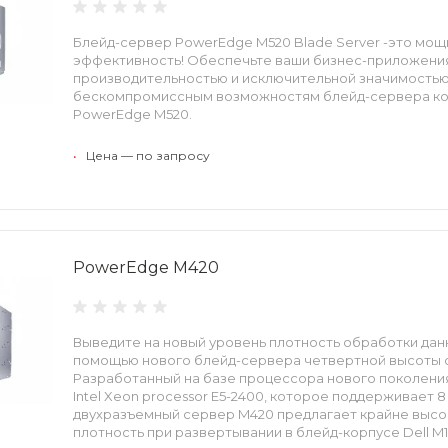
Блейд-сервер PowerEdge M520 Blade Server -это мощн
эффективность! Обеспечьте ваши бизнес-приложени
производительностью и исключительной значимостью
бескомпромиссным возможностям блейд-сервера ко
PowerEdge M520.
•
Цена — по запросу
PowerEdge M420
Выведите на новый уровень плотность обработки дан
помощью нового блейд-сервера четвертной высоты от
Разработанный на базе процессора нового поколен
Intel Xeon processor E5-2400, которое поддерживает 8
двухразъемный сервер M420 предлагает крайне выс
плотность при развертывании в блейд-корпусе Dell M