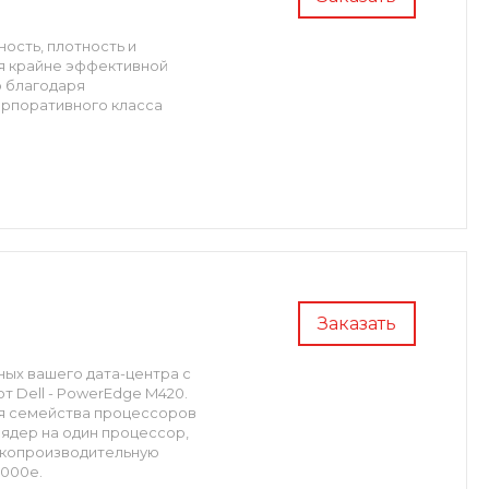
ость, плотность и
я крайне эффективной
 благодаря
рпоративного класса
Заказать
ных вашего дата-центра с
 Dell - PowerEdge M420.
ия семейства процессоров
 ядер на один процессор,
окопроизводительную
1000e.