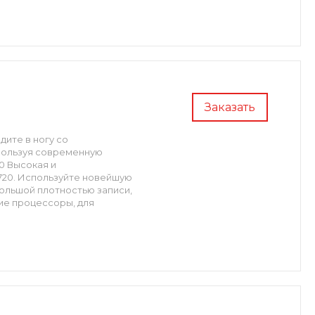
Заказать
дите в ногу со
пользуя современную
0 Высокая и
720. Используйте новейшую
ольшой плотностью записи,
ие процессоры, для
ловой информации.