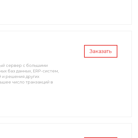
Заказать
ый сервер с большими
х баз данных, ERP-систем,
 и решения других
ьшее число транзакций в