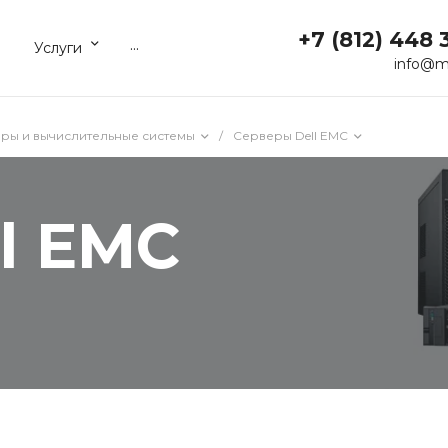
+7 (812) 448 
...
Услуги
info@m
ры и вычислительные системы
/
Серверы Dell EMC
l EMC