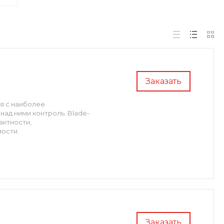
Заказать
я с наиболее
ад ними контроль. Blade-
актности,
ости.
Заказать