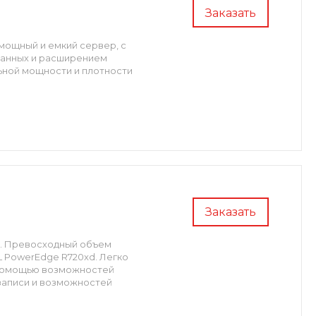
Заказать
мощный и емкий сервер, с
данных и расширением
ьной мощности и плотности
Заказать
r. Превосходный объем
 PowerEdge R720xd. Легко
 помощью возможностей
записи и возможностей