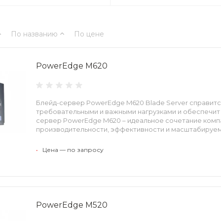
По названию
По цене
PowerEdge M620
Блейд-сервер PowerEdge M620 Blade Server справитс
требовательными и важными нагрузками и обеспечит н
сервер PowerEdge M620 – идеальное сочетание комп
производительности, эффективности и масштабируем
•
Цена — по запросу
PowerEdge M520