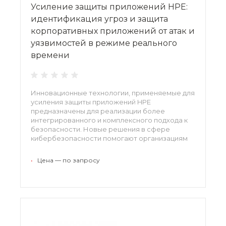
Усиление защиты приложений HPE:
идентификация угроз и защита
корпоративных приложений от атак и
уязвимостей в режиме реального
времени
Инновационные технологии, применяемые для
усиления защиты приложений HPE
предназначены для реализации более
интегрированного и комплексного подхода к
безопасности. Новые решения в сфере
кибербезопасности помогают организациям
надежно защищать данные в динамично
меняющейся IT-среде, минимизировать
•
Цена — по запросу
финансовые риски и обеспечить устойчивый
рост бизнеса.