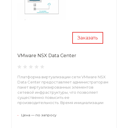
Заказать
VMware NSX Data Center
Платформа виртуализации сети VMware NSX
Data Center предоставляет администраторам
пакет виртуализированных элементов
сетевой инфраструктуры, что позволяет
существенно повысить ее
производительность. Время инициализации
сети существенно сокращается, а управление
такой инфраструктурой значительно проще,
•
Цена — по запросу
чем физическими сетями. Решение
интегрируется с другими с остальным ПО