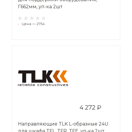
Г662мм, уп-ка 2шт
•
Цена — 2754
4 272 ₽
Направляющие TLK L-образные 24U
для шкафа TFL, TFR, TFE, уп-ка 2шт.