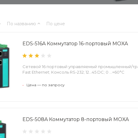
По названию
По цене
EDS-516A Коммутатор 16-портовый MOXA
Сетевой 16 портовый управляемый промышленный/тр
Fast Ethernet; Консоль RS-232; 12…45 DC; 0 ...+60°С
•
Цена — по запросу
EDS-508A Коммутатор 8-портовый MOXA