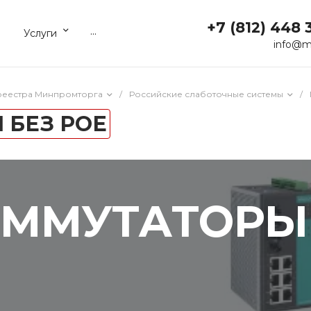
+7 (812) 448 
...
Услуги
info@m
реестра Минпромторга
/
Российские слаботочные системы
/
 БЕЗ РОЕ
ОММУТАТОРЫ 