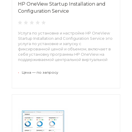
HP OneView Startup Installation and
Configuration Service
Услуга по установке и настройке HP OneView
Startup Installation and Configuration Service это
услуга по установке и запуску с
фиксированной ценой и объемом, включает в
себя установку программы HP OneView на
поддерживаемой центральной виртуальной
машине VMware ESXi Hypervisor, начальную
настройку устройства, а также конфигурацию и
•
Цена — по запросу
настройку всех управляемых устройств в
одном корпусе