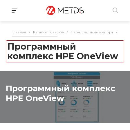
Главная
/
Каталог товаров
/
Параллельный импорт
/
Инфр
Программный
комплекс HPE OneView
Программный комплекс
HPE OneView