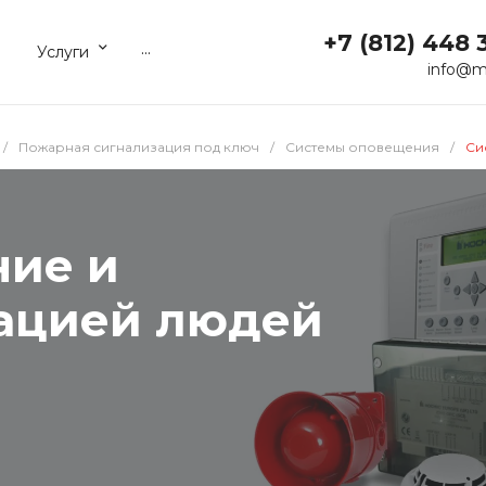
+7 (812) 448 
...
Услуги
info@m
/
Пожарная сигнализация под ключ
/
Системы оповещения
/
Си
ние и
уацией людей