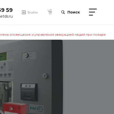
39 59
Поиск
Войти
etds.ru
стема оповещение и управления эвакуацией людей при пожаре