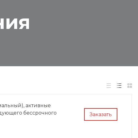
ния
альный), активные
едующего бессрочного
Заказать