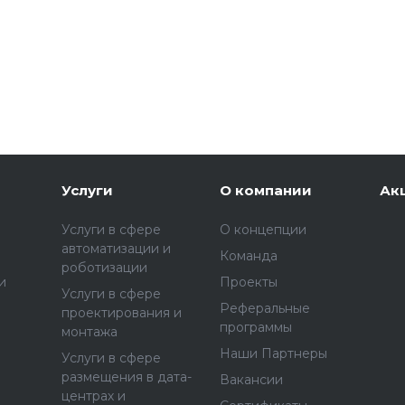
Услуги
О компании
Ак
Услуги в сфере
О концепции
автоматизации и
Команда
роботизации
и
Проекты
Услуги в сфере
Реферальные
проектирования и
программы
монтажа
Наши Партнеры
Услуги в сфере
размещения в дата-
Вакансии
центрах и