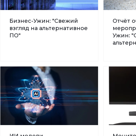
Бизнес-Ужин: "Свежий
Отчёт о
взгляд на альтернативное
меропр
ПО"
Ужин: "
альтер
ИИ модели -
Монито