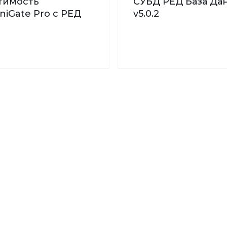
тимость
СУБД РЕД База Дан
iGate Pro с РЕД
v5.0.2