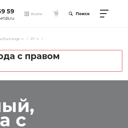
39 59
Поиск
Войти
etds.ru
ы/Exchange
/
Р7
/
ода с правом
ный,
а с