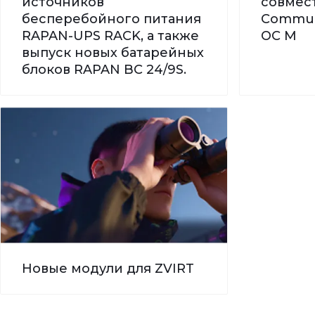
источников
совмес
бесперебойного питания
Commun
RAPAN-UPS RACK, а также
ОС М
выпуск новых батарейных
блоков RAPAN BC 24/9S.
Новые модули для ZVIRT