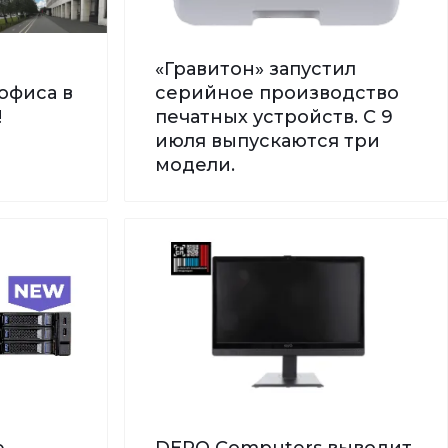
«Гравитон» запустил
офиса в
серийное производство
!
печатных устройств. С 9
июля выпускаются три
модели.
е
DEPO Computers выводит