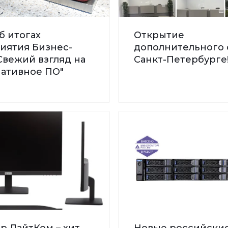
б итогах
Открытие
иятия Бизнес-
дополнительного 
Свежий взгляд на
Санкт-Петербурге
нативное ПО"
р ЛайтКом – хит
Новые российски