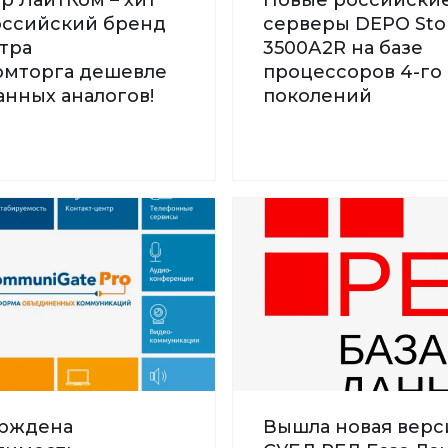
Российский бренд
серверы DEPO St
тра
3500А2R на базе
мторга дешевле
процессоров 4-го 
нных аналогов!
поколений
рждена
Вышла новая верс