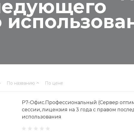
ледующего
о использова
По названию
По цене
Р7-Офис.Профессиональный (Сервер оптим
сессии, лицензия на 3 года с правом посл
использования