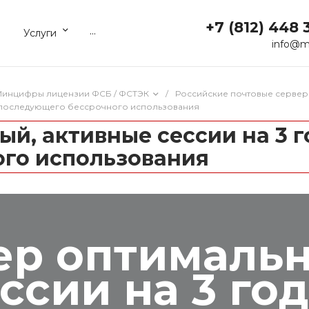
+7 (812) 448 
...
Услуги
info@m
 Минцифры лицензии ФСБ / ФСТЭК
/
Российские почтовые сервер
ом последующего бессрочного использования
ый, активные сессии на 3 г
го использования
ер оптималь
ссии на 3 год