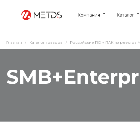
Компания
Каталог
Главная
/
Каталог товаров
/
Российские ПО + ПАК из реестра
SMB+Enterpri