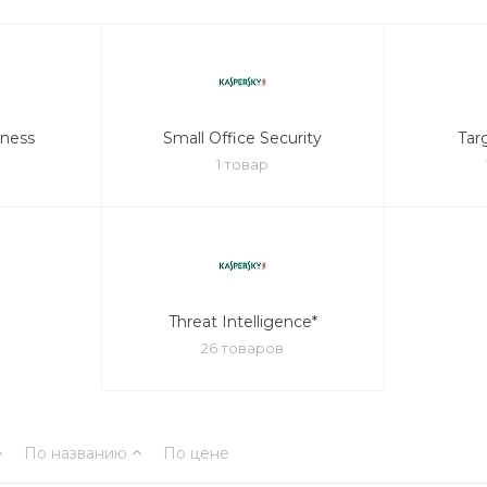
eness
Small Office Security
Tar
1 товар
Threat Intelligence*
26 товаров
По названию
По цене