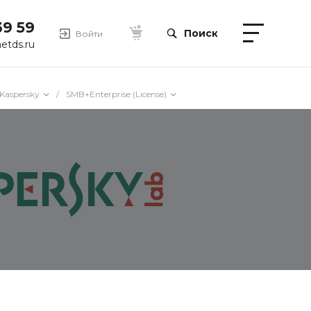
39 59
Поиск
Войти
etds.ru
Kaspersky
/
SMB+Enterprise (License)