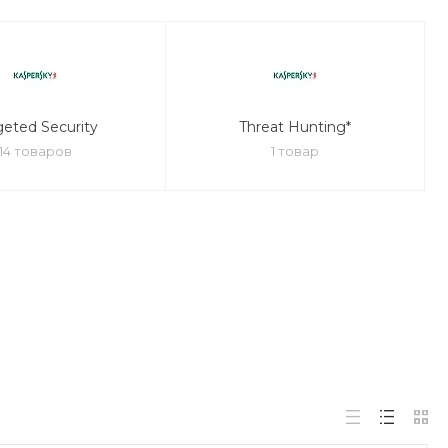
geted Security
Threat Hunting*
14 товаров
1 товар