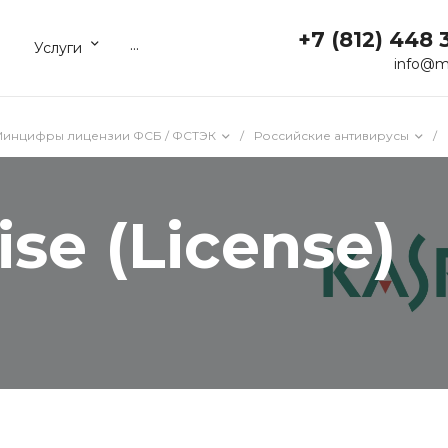
+7 (812) 448 
...
Услуги
info@m
 Минцифры лицензии ФСБ / ФСТЭК
/
Российские антивирусы
/
se (License)