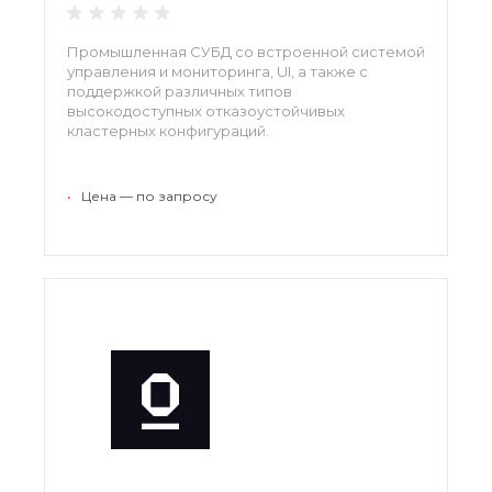
Промышленная СУБД со встроенной системой
управления и мониторинга, UI, а также с
поддержкой различных типов
высокодоступных отказоустойчивых
кластерных конфигураций.
•
Цена — по запросу