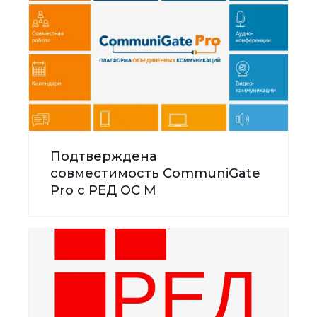
Подтверждена
совместимость CommuniGate
Pro с РЕД ОС М