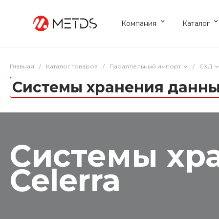
Компания
Каталог
Главная
/
Каталог товаров
/
Параллельный импорт
/
СХД
Системы хранения данных
Системы хр
Celerra