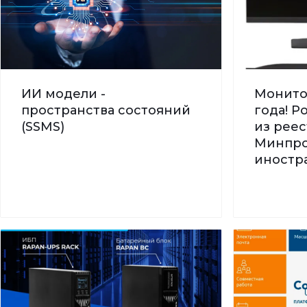
ИИ модели -
Монито
пространства состояний
года! 
(SSMS)
из реес
Минпро
иностра