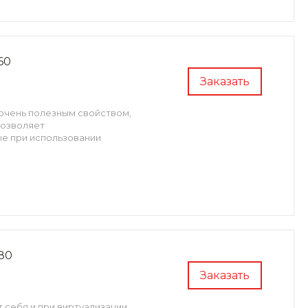
60
Заказать
 очень полезным свойством,
позволяет
ые при использовании
80
Заказать
 себя и при виртуализации