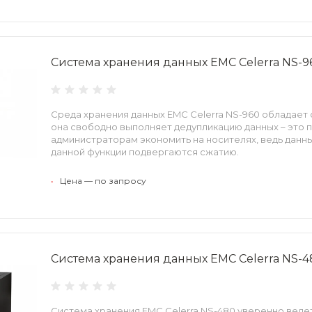
Система хранения данных EMC Celerra NS-9
Среда хранения данных EMC Celerra NS-960 обладает
она свободно выполняет дедупликацию данных – это 
администраторам экономить на носителях, ведь данн
данной функции подвергаются сжатию.
•
Цена — по запросу
Система хранения данных EMC Celerra NS-4
Система хранения EMC Celerra NS-480 уверенно ведет