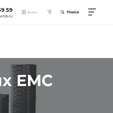
39 59
Поиск
Войти
etds.ru
ых EMC