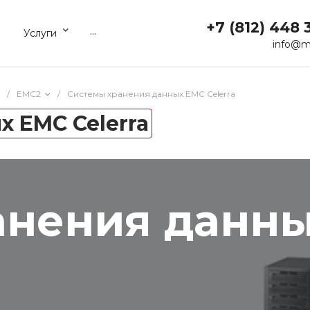
+7 (812) 448 
...
Услуги
info@m
/
EMC2
/
Системы хранения данных EMC Celerra
 EMC Celerra
анения данн