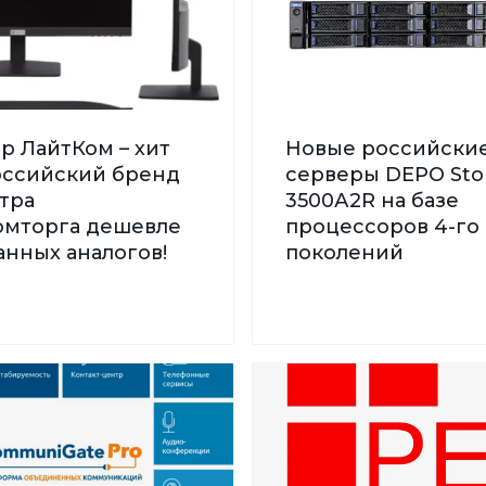
р ЛайтКом – хит
Новые российски
Российский бренд
серверы DEPO St
тра
3500А2R на базе
мторга дешевле
процессоров 4-го 
нных аналогов!
поколений