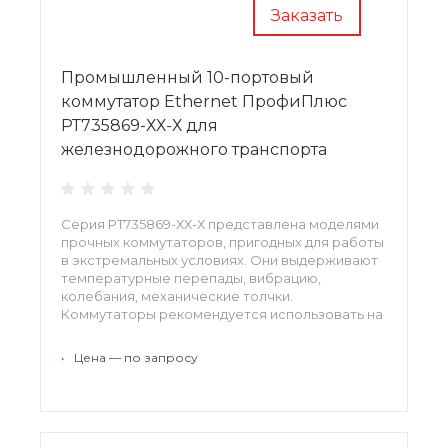
Заказать
Промышленный 10-портовый
коммутатор Ethernet ПрофиПлюс
РТ735869-ХХ-Х для
железнодорожного транспорта
Серия РТ735869-ХХ-Х представлена моделями
прочных коммутаторов, пригодных для работы
в экстремальных условиях. Они выдерживают
температурные перепады, вибрацию,
колебания, механические толчки.
Коммутаторы рекомендуется использовать на
железных дорогах и в энергетическом
секторе, где они полностью раскрывают свой
•
Цена — по запросу
потенциал. Гарантия производителя
составляет 5 лет.