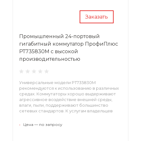
Заказать
Промышленный 24-портовый
гигабитный коммутатор ПрофиПлюс
РТ735830М с высокой
производительностью
Универсальные модели РТ735830М
рекомендуются к использованию в различных
средах. Коммутаторы хорошо выдерживают
агрессивное воздействие внешней среды,
влаги, пыли, поддерживают большинство
сетевых стандартов. К услугам владельцев
представлен инновационный механизм
управления, автоматическое выполнение
•
Цена — по запросу
большинства задач, высокий уровень
информационной защиты.