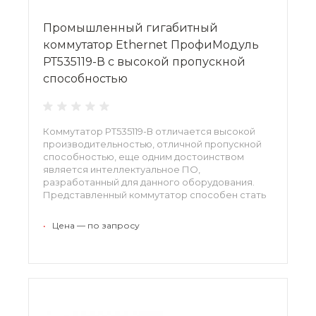
Промышленный гигабитный
коммутатор Ethernet ПрофиМодуль
РТ535119-В с высокой пропускной
способностью
Коммутатор РТ535119-В отличается высокой
производительностью, отличной пропускной
способностью, еще одним достоинством
является интеллектуальное ПО,
разработанный для данного оборудования.
Представленный коммутатор способен стать
основой сетевой среды на самых сложных
участках. Модификация уверенно действует
•
Цена — по запросу
при помехах, аномально высоких и низких
температурах. Мощность увеличивается
посредством добавления новых модулей.