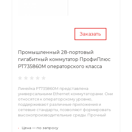
Заказать
Промышленный 28-портовый
гигабитный коммутатор ПрофиПлюс
РТ735860М операторского класса
Линейка РТ735860М представлена
универсальными Ethernet коммутаторами. Они
относятся к операторскому уровню,
поддерживают различные приложения и
сетевые стандарты, позволяют формировать
высокопроизводительные среды. Прочный
корпус защищает устройства от агрессивного
воздействия среды. Механизм управления и
•
Цена — по запросу
опция мониторинга упрощают повседневную