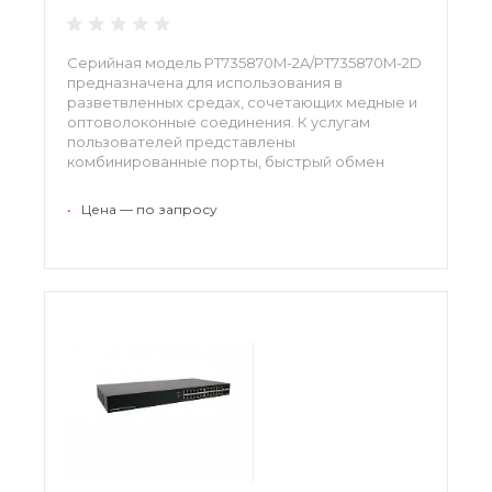
Серийная модель PT735870M-2A/PT735870M-2D
предназначена для использования в
разветвленных средах, сочетающих медные и
оптоволоконные соединения. К услугам
пользователей представлены
комбинированные порты, быстрый обмен
информацией, надежный корпус, простая
система монтажа. Интеллектуальное
•
Цена — по запросу
управление позволяет использовать любой
интерфейс для руководства процессами.