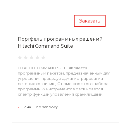
Заказать
Портфель программных решений
Hitachi Command Suite
HITACHI COMMAND SUITE является
программным пакетом, предназначенным для
упрощения процедур администрирования
сетевых хранилищ. С помощью этого набора
программных инструментов расширяется
спектр функций управления хранилищами,
оптимизируется их производительность. Софт
может применяться для управления
•
Цена — по запросу
массивами с файловой, блочной или
объектной информацией.