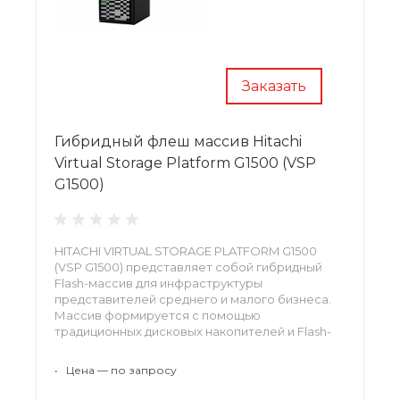
Заказать
Гибридный флеш массив Hitachi
Virtual Storage Platform G1500 (VSP
G1500)
HITACHI VIRTUAL STORAGE PLATFORM G1500
(VSP G1500) представляет собой гибридный
Flash-массив для инфраструктуры
представителей среднего и малого бизнеса.
Массив формируется с помощью
традиционных дисковых накопителей и Flash-
устройств. Максимальный объем хранилища
может составить 8 ПБ. Поддерживается
•
Цена — по запросу
технология многоуровневого распределения
информации и переноса данных с дисковых на