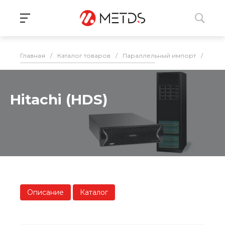
Главная
/
Каталог товаров
/
Параллельный импорт
/
СХД
Hitachi (HDS)
Описание
Каталог