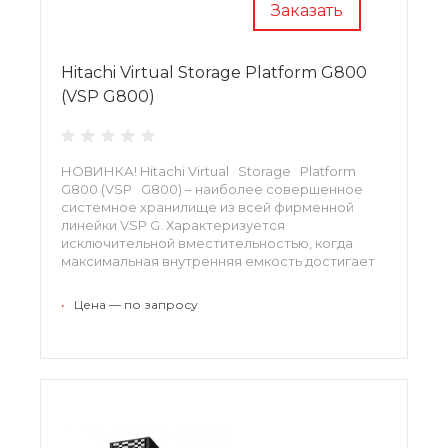
Заказать
Hitachi Virtual Storage Platform G800
(VSP G800)
НОВИНКА! Hitachi Virtual Storage Platform
G800 (VSP G800) – наиболее совершенное
системное хранилище из всей фирменной
линейки VSP G. Характеризуется
исключительной вместительностью, когда
максимальная внутренняя емкость достигает
5760 ТБ, а использование внешних устройств
позволяет доводить ее до 64 ПБ. Платформа
•
Цена — по запросу
относится к производительным и плотным
устройствам, чьи показатели можно
совершенствовать по мере необходимости.