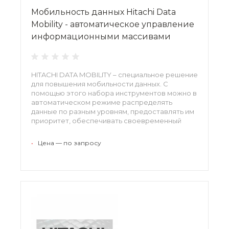
Мобильность данных Hitachi Data
Mobility - автоматическое управление
информационными массивами
HITACHI DATA MOBILITY – специальное решение
для повышения мобильности данных. С
помощью этого набора инструментов можно в
автоматическом режиме распределять
данные по разным уровням, предоставлять им
приоритет, обеспечивать своевременный
доступ и пр. Благодаря использованию
средств интеллектуального управления в
•
Цена — по запросу
несколько раз повышается уровень
производительности центров обработки
информации.