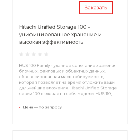
Заказать
Hitachi Unified Storage 100 –
унифицированное хранение и
высокая эффективность
HUS 100 Family - удачное сочетание хранения
блочных, файловых и объектных данных,
сбалансированная масштабируемость,
которая позволяет на время отложить ваши
дальнейшие вложения. Hitachi Unified Storage
серии 100 включает в себя модели: HUS 110,
HUS 130 и HUS 150 которые в точности
соответствуют требованиям соглашения об
•
Цена — по запросу
уровне предоставляемых услуг.