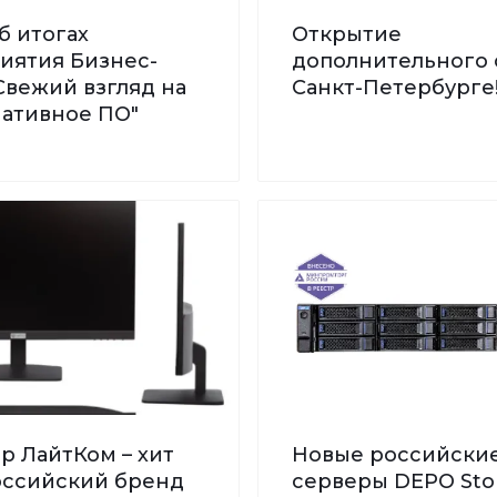
б итогах
Открытие
иятия Бизнес-
дополнительного 
Свежий взгляд на
Санкт-Петербурге
нативное ПО"
р ЛайтКом – хит
Новые российски
Российский бренд
серверы DEPO St