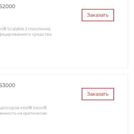
S2000
Заказать
n® Scalable 2 поколения,
ифицированного средства
S3000
Заказать
ессоров Intel® Xeon®
енность на критически