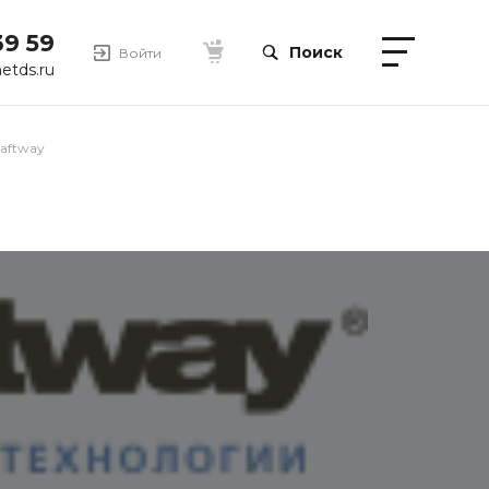
39 59
Поиск
Войти
etds.ru
raftway