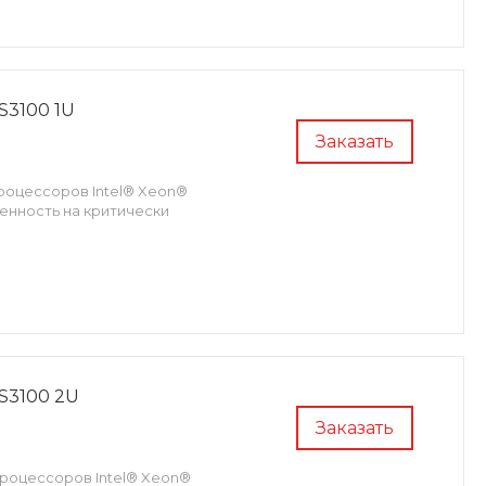
3100 1U
Заказать
роцессоров Intel® Xeon®
енность на критически
S3100 2U
Заказать
роцессоров Intel® Xeon®