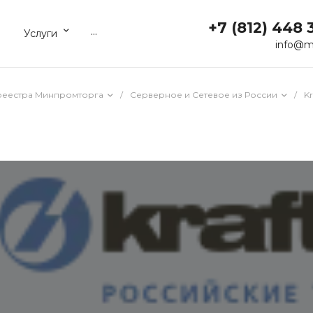
+7 (812) 448 
...
Услуги
info@m
реестра Минпромторга
/
Серверное и Сетевое из России
/
K