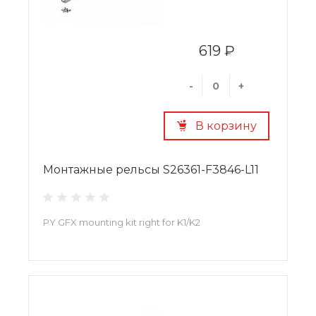
619 ₽
-
+
В корзину
Монтажные рельсы S26361-F3846-L11
PY GFX mounting kit right for K1/K2