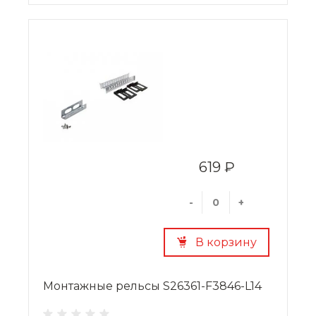
619 ₽
-
+
В корзину
Монтажные рельсы S26361-F3846-L14