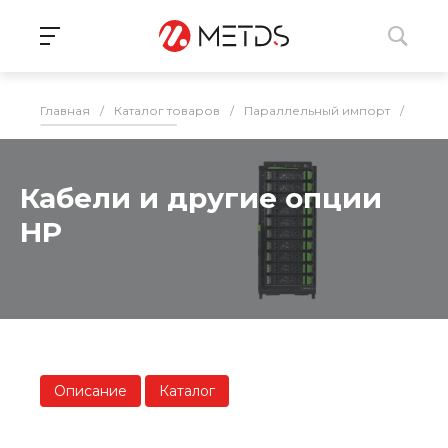
Главная
/
Каталог товаров
/
Параллельный импорт
/
ИБП,
Кабели и другие опции
HP
Описание
Каталог