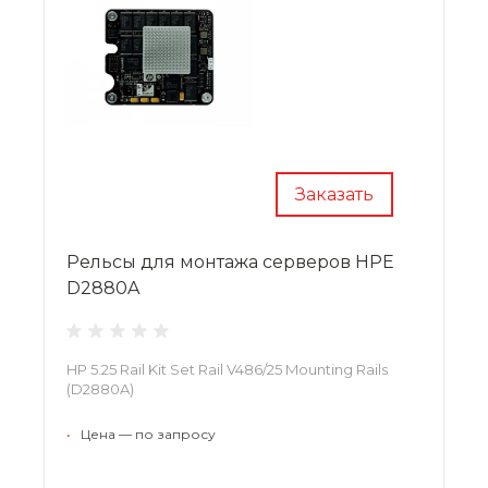
Заказать
Рельсы для монтажа серверов HPE
D2880A
HP 5.25 Rail Kit Set Rail V486/25 Mounting Rails
(D2880A)
•
Цена — по запросу