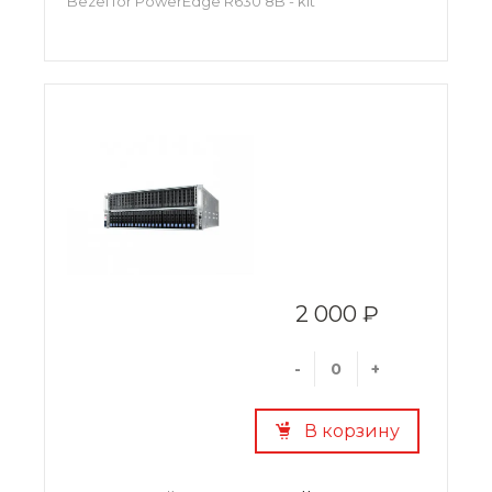
Bezel for PowerEdge R630 8B - kit
2 000 ₽
-
+
В корзину