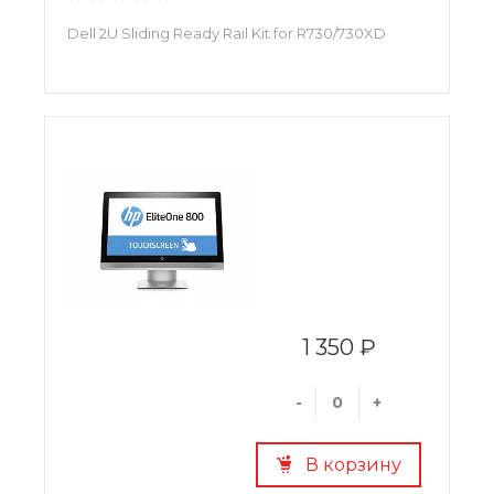
Dell 2U Sliding Ready Rail Kit for R730/730XD
1 350 ₽
-
+
В корзину