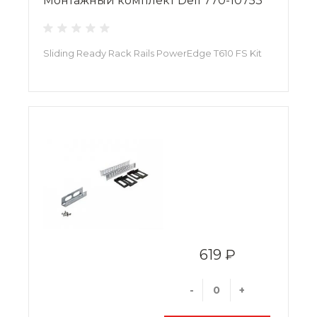
Монтажный комплект Dell 770-10753
Sliding Ready Rack Rails PowerEdge T610 FS Kit
619 ₽
-
+