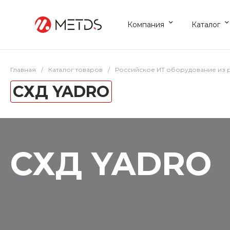
Компания
Каталог
Главная
/
Каталог товаров
/
Российское ИТ оборудование из 
СХД YADRO
СХД YADRO