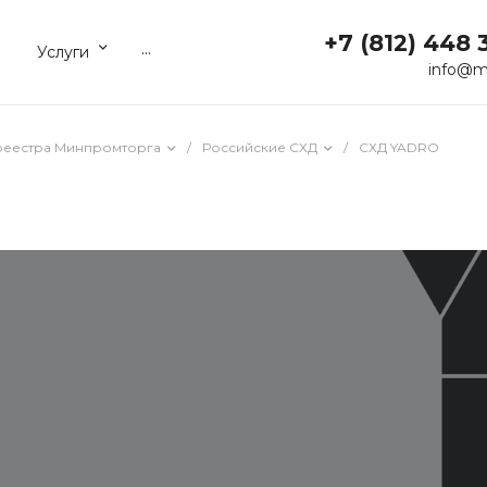
+7 (812) 448 
...
Услуги
info@m
реестра Минпромторга
/
Российские СХД
/
СХД YADRO