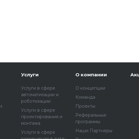
Услуги
О компании
Ак
Услуги в сфере
О концепции
автоматизации и
Команда
роботизации
и
Проекты
Услуги в сфере
Реферальные
проектирования и
программы
монтажа
Наши Партнеры
Услуги в сфере
размещения в дата-