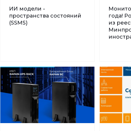
ИИ модели -
Монито
пространства состояний
года! 
(SSMS)
из реес
Минпро
иностра