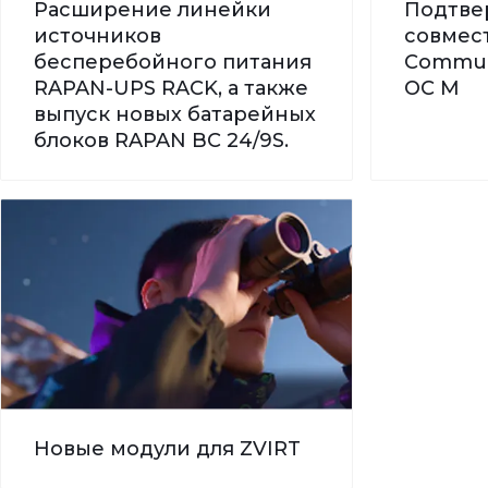
Расширение линейки
Подтве
источников
совмес
бесперебойного питания
Commun
RAPAN-UPS RACK, а также
ОС М
выпуск новых батарейных
блоков RAPAN BC 24/9S.
Новые модули для ZVIRT