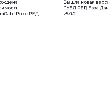
рждена
Вышла новая верс
тимость
СУБД РЕД База Дан
iGate Pro с РЕД
v5.0.2