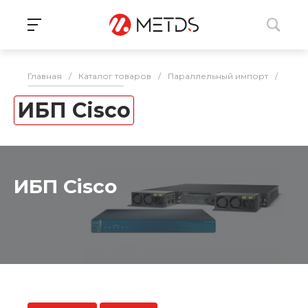
Главная
/
Каталог товаров
/
Параллельный импорт
/
ИБП,
ИБП Cisco
ИБП Cisco