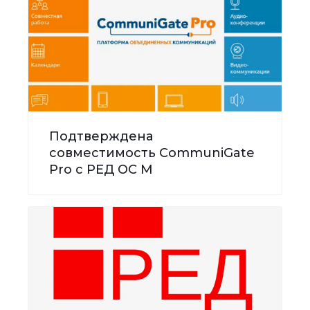
Подтверждена
совместимость CommuniGate
Pro с РЕД ОС М