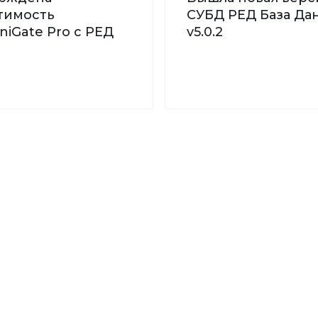
тимость
СУБД РЕД База Дан
iGate Pro с РЕД
v5.0.2