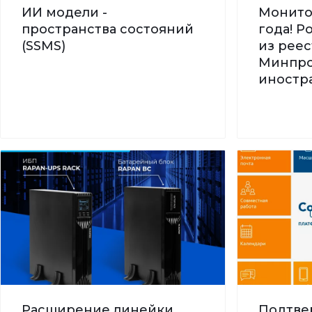
ИИ модели -
Монито
пространства состояний
года! 
(SSMS)
из реес
Минпро
иностра
Расширение линейки
Подтве