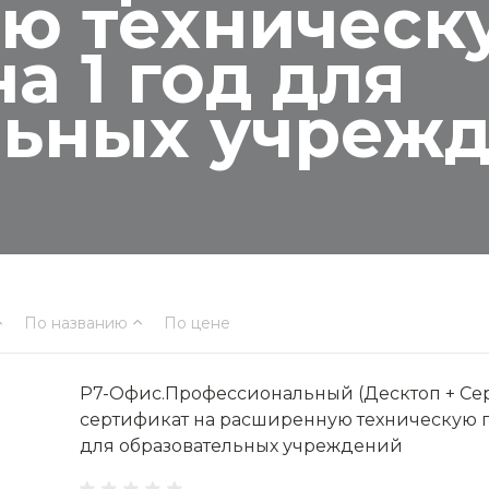
ю техническ
а 1 год для
льных учреж
По названию
По цене
Р7-Офис.Профессиональный (Десктоп + Се
сертификат на расширенную техническую п
для образовательных учреждений