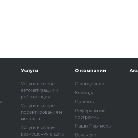
Услуги
О компании
Ак
Услуги в сфере
О концепции
автоматизации и
Команда
роботизации
и
Проекты
Услуги в сфере
Реферальные
проектирования и
программы
монтажа
Наши Партнеры
Услуги в сфере
размещения в дата-
Вакансии