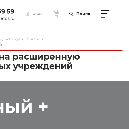
39 59
Поиск
Войти
etds.ru
ы/Exchange
/
Р7
/
й
т на расширенную
ных учреждений
ный +