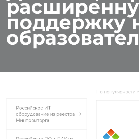
расширенну
поддержку н
образовате
По популярности
Российское ИТ
оборудование из реестра
Минпромторга
Российские ПО + ПАК из