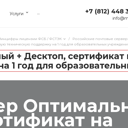
+7 (812) 448 
...
Услуги
info@m
 Минцифры лицензии ФСБ / ФСТЭК
/
Российские почтовые сервер
ую техническую поддержку на 1 год для образовательных учреждени
ный + Десктоп, сертифика
на 1 год для образователь
ер Оптималь
ртификат на