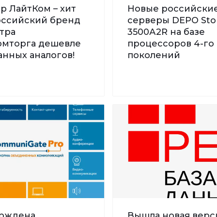
р ЛайтКом – хит
Новые российски
Российский бренд
серверы DEPO St
тра
3500А2R на базе
мторга дешевле
процессоров 4-го 
нных аналогов!
поколений
рждена
Вышла новая верс