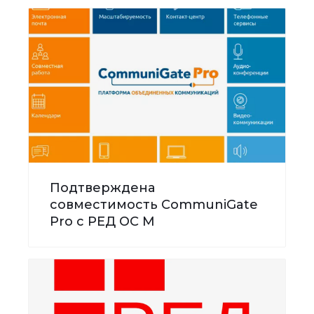
Подтверждена
совместимость CommuniGate
Pro с РЕД ОС М