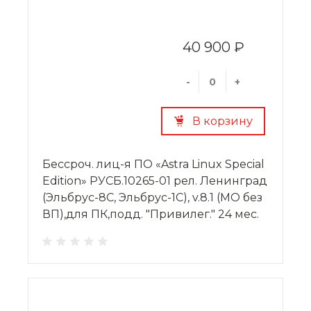
40 900 ₽
-
+
В корзину
Бессроч. лиц-я ПО «Astra Linux Special
Edition» РУСБ.10265-01 рел. Ленинград
(Эльбрус-8С, Эльбрус-1С), v.8.1 (МО без
ВП),для ПК,подд. "Привилег." 24 мес.