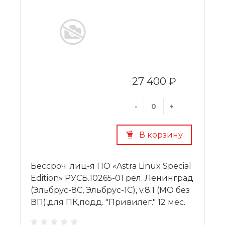
27 400 ₽
-
+
В корзину
Бессроч. лиц-я ПО «Astra Linux Special
Edition» РУСБ.10265-01 рел. Ленинград
(Эльбрус-8С, Эльбрус-1С), v.8.1 (МО без
ВП),для ПК,подд. "Привилег." 12 мес.