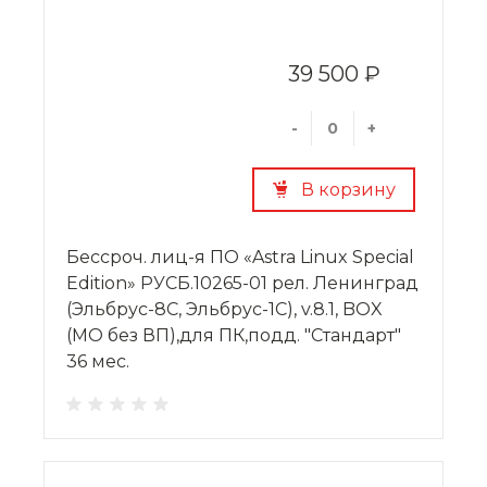
39 500 ₽
-
+
В корзину
Бессроч. лиц-я ПО «Astra Linux Special
Edition» РУСБ.10265-01 рел. Ленинград
(Эльбрус-8С, Эльбрус-1С), v.8.1, BOX
(МО без ВП),для ПК,подд. "Стандарт"
36 мес.