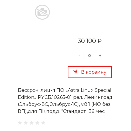
30 100 ₽
-
+
В корзину
Бессроч. лиц-я ПО «Astra Linux Special
Edition» РУСБ.10265-01 рел. Ленинград
(Эльбрус-8С, Эльбрус-1С), v.8.1 (МО без
ВП),для ПК,подд. "Стандарт" 36 мес.