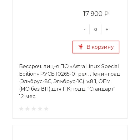
17 900 ₽
-
+
В корзину
Бессроч. лиц-я ПО «Astra Linux Special
Edition» РУСБ.10265-01 рел. Ленинград
(Эльбрус-8С, Эльбрус-1С), v.8.1, OEM
(МО без ВП),для ПК,подд. "Стандарт"
12 мес.