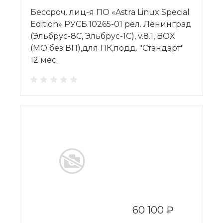
Бессроч. лиц-я ПО «Astra Linux Special
Edition» РУСБ.10265-01 рел. Ленинград
(Эльбрус-8С, Эльбрус-1С), v.8.1, BOX
(МО без ВП),для ПК,подд. "Стандарт"
12 мес.
60 100 ₽