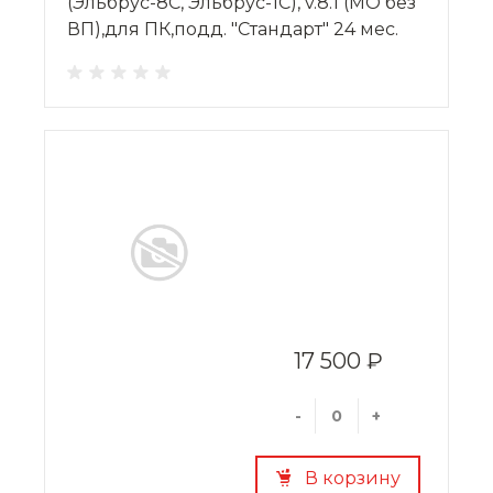
(Эльбрус-8С, Эльбрус-1С), v.8.1 (МО без
ВП),для ПК,подд. "Стандарт" 24 мес.
17 500 ₽
-
+
В корзину