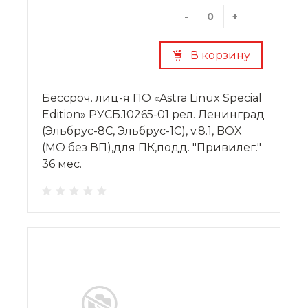
-
+
В корзину
Бессроч. лиц-я ПО «Astra Linux Special
Edition» РУСБ.10265-01 рел. Ленинград
(Эльбрус-8С, Эльбрус-1С), v.8.1, BOX
(МО без ВП),для ПК,подд. "Привилег."
36 мес.