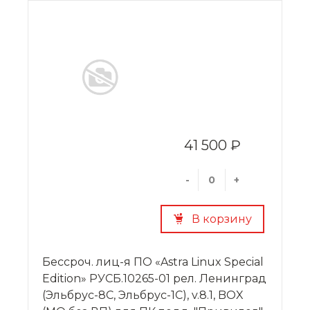
41 500 ₽
-
+
В корзину
Бессроч. лиц-я ПО «Astra Linux Special
Edition» РУСБ.10265-01 рел. Ленинград
(Эльбрус-8С, Эльбрус-1С), v.8.1, BOX