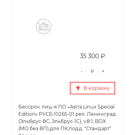
35 300 ₽
-
+
В корзину
Бессроч. лиц-я ПО «Astra Linux Special
Edition» РУСБ.10265-01 рел. Ленинград
(Эльбрус-8С, Эльбрус-1С), v.8.1, BOX
(МО без ВП),для ПК,подд. "Стандарт"