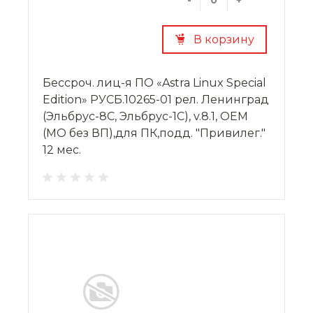
В корзину
Бессроч. лиц-я ПО «Astra Linux Special
Edition» РУСБ.10265-01 рел. Ленинград
(Эльбрус-8С, Эльбрус-1С), v.8.1, OEM
(МО без ВП),для ПК,подд. "Привилег."
12 мес.