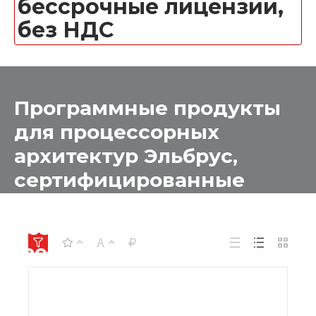
бессрочные лицензии,
без НДС
Программные продукты
для процессорных
архитектур Эльбрус,
сертифицированные
Министерством Обороны
без Военной приемки
(рел. "Ленинград"),для
ПК, бессрочные
лицензии, без НДС