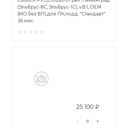
Edition» РУСБ.10265-01 рел. Ленинград
(Эльбрус-8С, Эльбрус-1С), v.8.1, OEM
(МО без ВП),для ПК,подд. "Стандарт"
36 мес.
25 100 ₽
-
+