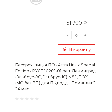
51 900 ₽
-
+
В корзину
Бессроч. лиц-я ПО «Astra Linux Special
Edition» РУСБ.10265-01 рел. Ленинград
(Эльбрус-8С, Эльбрус-1С), v.8.1, BOX
(МО без ВП),для ПК,подд. "Привилег."
24 мес.