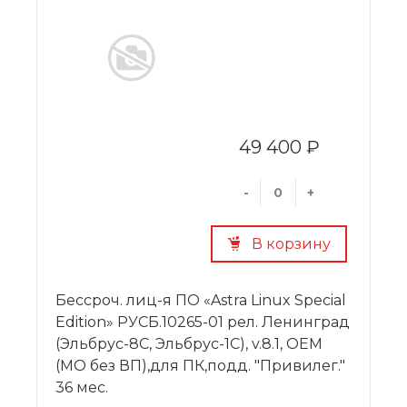
49 400 ₽
-
+
В корзину
Бессроч. лиц-я ПО «Astra Linux Special
Edition» РУСБ.10265-01 рел. Ленинград
(Эльбрус-8С, Эльбрус-1С), v.8.1, OEM
(МО без ВП),для ПК,подд. "Привилег."
36 мес.