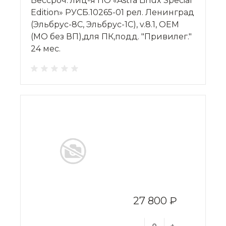
Бессроч. лиц-я ПО «Astra Linux Special
Edition» РУСБ.10265-01 рел. Ленинград
(Эльбрус-8С, Эльбрус-1С), v.8.1, OEM
(МО без ВП),для ПК,подд. "Привилег."
24 мес.
27 800 ₽
-
+