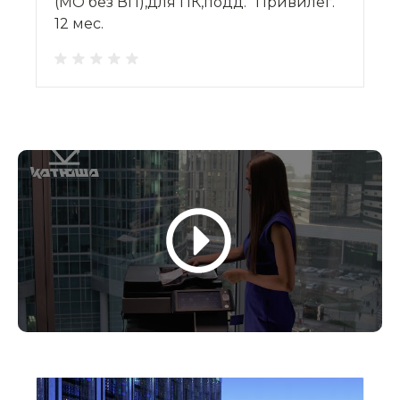
(МО без ВП),для ПК,подд. "Привилег."
12 мес.