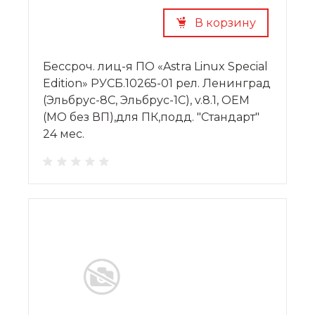
В корзину
Бессроч. лиц-я ПО «Astra Linux Special
Edition» РУСБ.10265-01 рел. Ленинград
(Эльбрус-8С, Эльбрус-1С), v.8.1, OEM
(МО без ВП),для ПК,подд. "Стандарт"
24 мес.