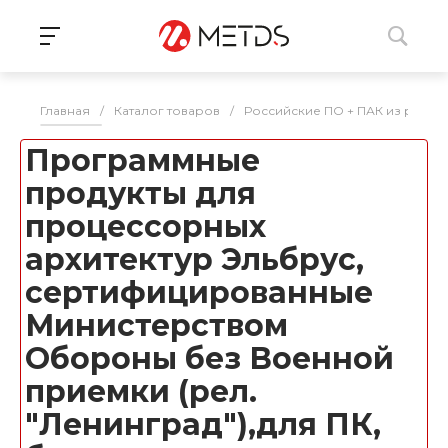
Главная
/
Каталог товаров
/
Российские ПО + ПАК из реес
Программные
продукты для
процессорных
архитектур Эльбрус,
сертифицированные
Министерством
Обороны без Военной
приемки (рел.
"Ленинград"),для ПК,