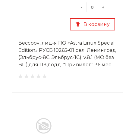
-
+
В корзину
Бессроч. лиц-я ПО «Astra Linux Special
Edition» РУСБ.10265-01 рел. Ленинград
(Эльбрус-8С, Эльбрус-1С), v.8.1 (МО без
ВП),для ПК,подд. "Привилег." 36 мес.