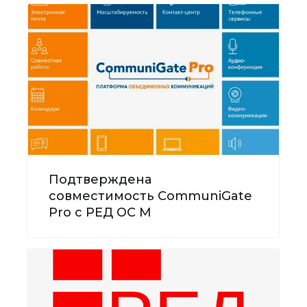
Подтверждена
совместимость CommuniGate
Pro с РЕД ОС М