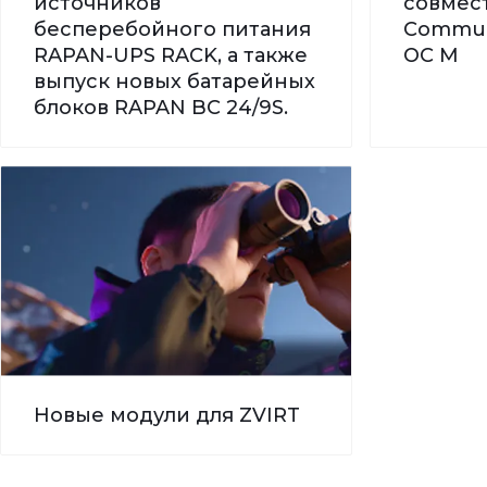
источников
совмес
бесперебойного питания
Commun
RAPAN-UPS RACK, а также
ОС М
выпуск новых батарейных
блоков RAPAN BC 24/9S.
Новые модули для ZVIRT