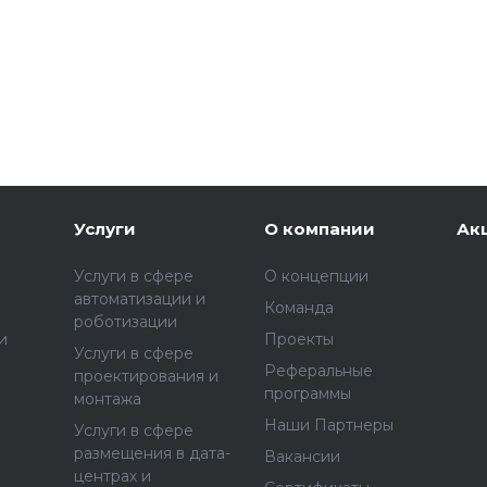
Услуги
О компании
Ак
Услуги в сфере
О концепции
автоматизации и
Команда
роботизации
и
Проекты
Услуги в сфере
Реферальные
проектирования и
программы
монтажа
Наши Партнеры
Услуги в сфере
размещения в дата-
Вакансии
центрах и