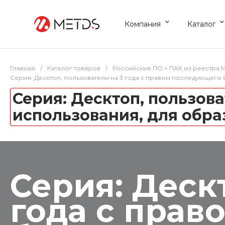
Компания
Каталог
Главная
/
Каталог товаров
/
Российские ПО + ПАК из реестра
Серия: Десктоп, пользователи на 3 года с правом последующег
Серия: Десктоп, пользов
использования, для обр
Серия: Деск
года с прав