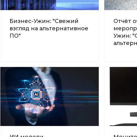
Бизнес-Ужин: "Свежий
Отчёт о
взгляд на альтернативное
меропр
ПО"
Ужин: "
альтер
ИИ модели -
Монито