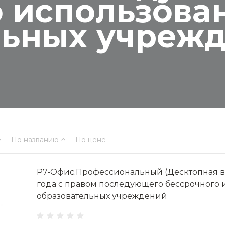
 использован
льных учреж
По названию
По цене
Р7-Офис.Профессиональный (Десктопная ве
года с правом последующего бессрочного 
образовательных учреждений