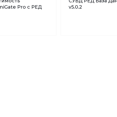
тимость
СУБД РЕД База Дан
iGate Pro с РЕД
v5.0.2