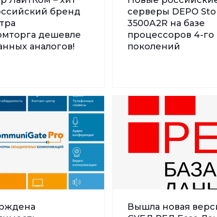
Российский бренд
серверы DEPO St
тра
3500А2R на базе
мторга дешевле
процессоров 4-го 
нных аналогов!
поколений
рждена
Вышла новая верс