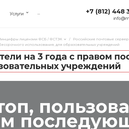
+7 (812) 448 
...
Услуги
info@m
 Минцифры лицензии ФСБ / ФСТЭК
/
Российские почтовые сервер
о бессрочного использования, для образовательных учреждений
атели на 3 года с правом 
азовательных учреждений
топ, пользова
ом последую