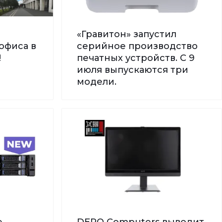
«Гравитон» запустил
офиса в
серийное производство
!
печатных устройств. С 9
июля выпускаются три
модели.
е
DEPO Computers выводит