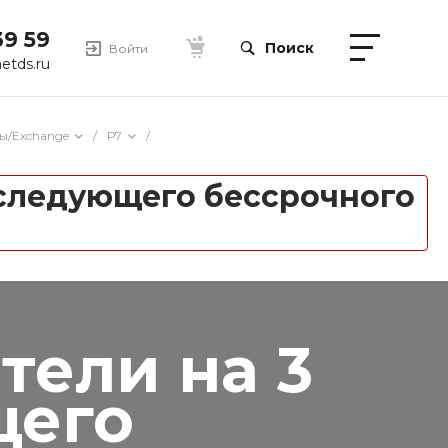
39 59
Поиск
Войти
etds.ru
ы/Exchange
/
Р7
/
последующего бессрочного
тели на 3
щего