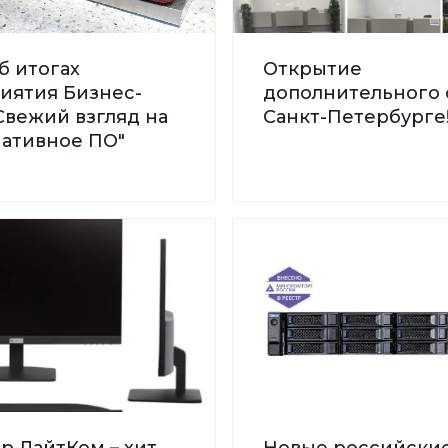
б итогах
Открытие
иятия Бизнес-
дополнительного 
Свежий взгляд на
Санкт-Петербурге
нативное ПО"
р ЛайтКом – хит
Новые российски