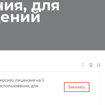
ия, для
дений
рсия), лицензия на 3
использования, для
Заказать