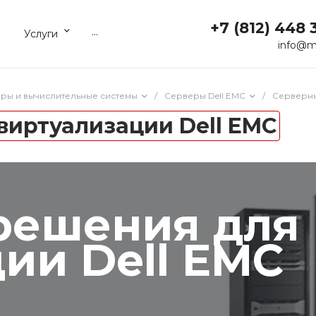
+7 (812) 448 
...
Услуги
info@m
ры и вычислительные системы
/
Серверы Dell EMC
/
Серверны
виртуализации Dell EMC
решения для
ии Dell EMC