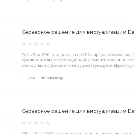
Серверное решение для виртуализации Dell
Dell vStart200 - поддержка до 200 виртуальных маши
предварительно утвержденной и смонтированной сист
легкостью встраивается в существующую инфраструк
•
Цена — по запросу
Серверное решение для виртуализации Dell
DELL vStart1000 - готовое решение по виртуализации