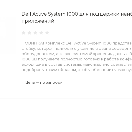
Dell Active System 1000 для поддержки на
приложений
НОВИНКА! Комплекс Dell Active System 1000 предста
стойку, которая полностью укомплектована серверн
оборудованием, а также системой хранения данных. В
1000 Вы получаете полностью готовую к работе конф
всходящие в состав системы, максимально совмести
подобраны таким образом, чтобы обеспечить высоку
эффективность.
•
Цена — по запросу