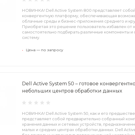
НОВИНКА! Dell Active System 800 представляет собо
конвергентную платформу, обеспечивающая возмож
облачные среды и бизнес-приложения среднего и кр
Приобретая это решение пользователь избавлен от
самостоятельно подбирать различные компоненты и с
систему.
•
Цена — по запросу
Dell Active System 50 – готовое конвергент
небольших центров обработки данных
НОВИНКА! Dell Active System 50, как и его предшественн
представляет собой предварительно собранный комп
хранения данных и сетевых устройств, предназначенн
малых и средних центрах обработки данных. Dell Active
без длительных процедур первоначальной настройки.