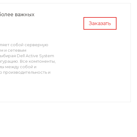
иболее важных
Заказать
вляет собой серверную
ым и сетевым
ыбирая Dell Active System
игурацию. Все компоненты,
мы между собой и
ю производительность и