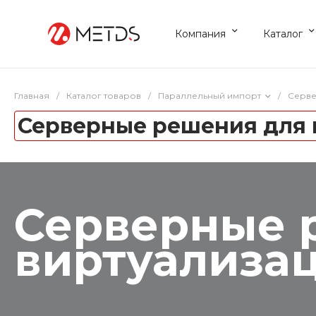
Компания
Каталог
Главная
/
Каталог товаров
/
Параллельный импорт
/
Серве
Серверные решения для 
Серверные 
виртуализац