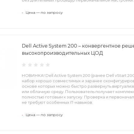
•
Цена — по запросу
Dell Active System 200 – конвергентное ре
высокопроизводительных ЦОД
НОВИНКА! Dell Active System 200 (ранее Dell vStart 2
набор хорошо совместимых и заранее сконфигуриров
основе которых можно быстро развернуть виртуали
или облачную среду. Пользователь получает комплекс
полностью готовым к запуску. Проверка и первонача
не требуют особенных IT-навыков.
•
Цена — по запросу