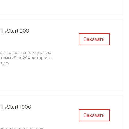
 vStart 200
Заказать
н благодаря использованию
емы vStart200, которая с
туру.
 vStart 1000
Заказать
, включающее серверы,