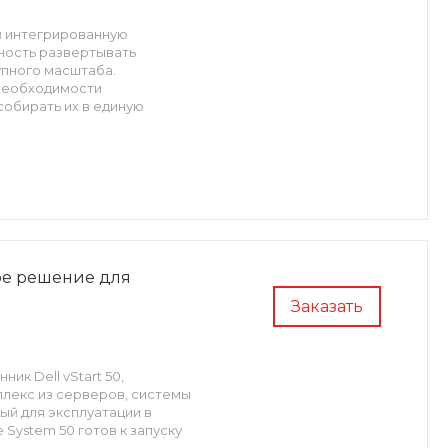
й интегрированную
ность развертывать
упного масштаба.
 необходимости
обирать их в единую
ное решение для
Заказать
ик Dell vStart 50,
лекс из серверов, системы
ый для эксплуатации в
 System 50 готов к запуску