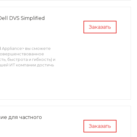
ll DVS Simplified
Заказать
d Appliance> вы сможете
усовершенствованное
ь, быстрота и гибкость) и
ашей ИТ компании достичь
ние для частного
Заказать