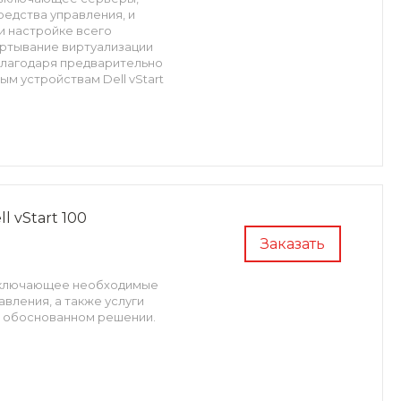
редства управления, и
и настройке всего
ертывание виртуализации
благодаря предварительно
м устройствам Dell vStart
 vStart 100
Заказать
, включающее необходимые
вления, а также услуги
, обоснованном решении.