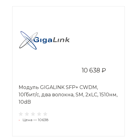
10 638 ₽
Модуль GIGALINK SFP+ CWDM,
10Гбит/c, два волокна, SM, 2xLC, 1510нм,
10dB
•
Цена — 10638