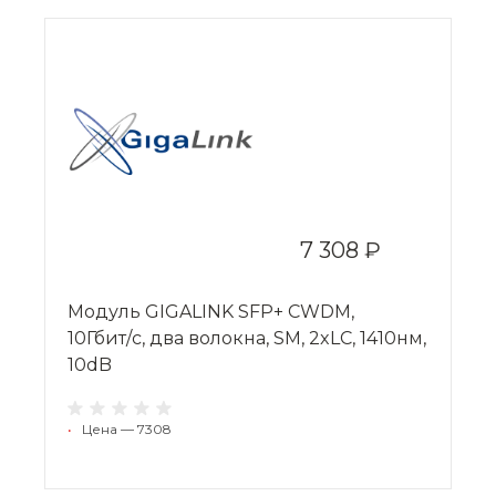
7 308 ₽
Модуль GIGALINK SFP+ CWDM,
10Гбит/c, два волокна, SM, 2xLC, 1410нм,
10dB
•
Цена — 7308