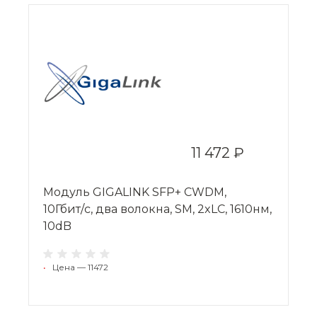
11 472 ₽
Модуль GIGALINK SFP+ CWDM,
10Гбит/c, два волокна, SM, 2xLC, 1610нм,
10dB
•
Цена — 11472