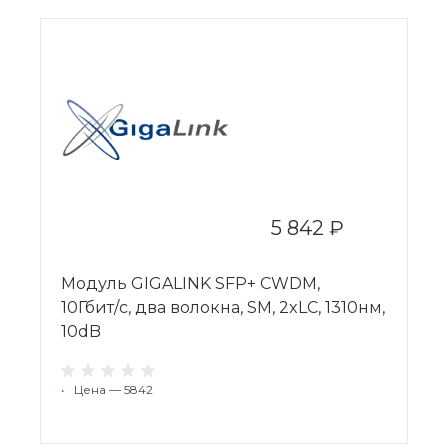
5 842 ₽
Модуль GIGALINK SFP+ CWDM,
10Гбит/c, два волокна, SM, 2xLC, 1310нм,
10dB
•
Цена — 5842