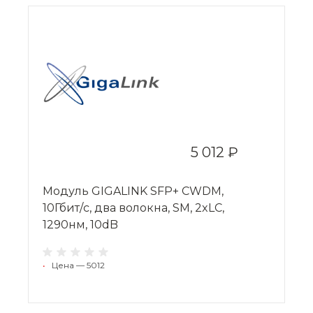
5 012 ₽
Модуль GIGALINK SFP+ CWDM,
10Гбит/c, два волокна, SM, 2xLC,
1290нм, 10dB
•
Цена — 5012