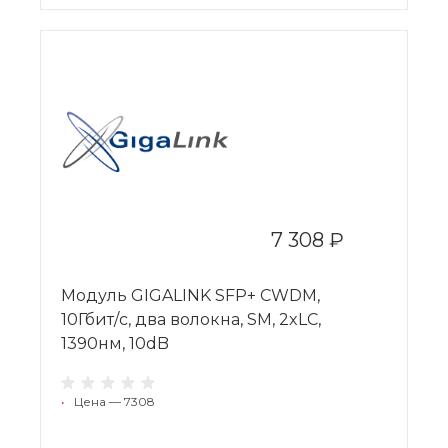
7 308 ₽
Модуль GIGALINK SFP+ CWDM,
10Гбит/c, два волокна, SM, 2xLC,
1390нм, 10dB
•
Цена — 7308