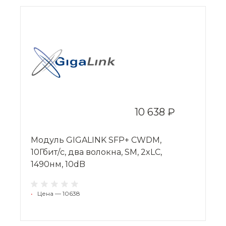
10 638 ₽
Модуль GIGALINK SFP+ CWDM,
10Гбит/c, два волокна, SM, 2xLC,
1490нм, 10dB
•
Цена — 10638