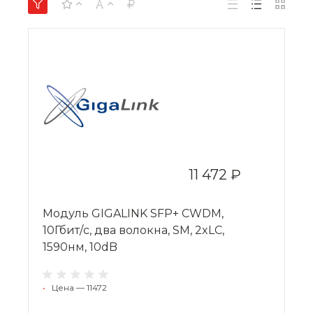
11 472 ₽
Модуль GIGALINK SFP+ CWDM,
10Гбит/c, два волокна, SM, 2xLC,
1590нм, 10dB
•
Цена — 11472