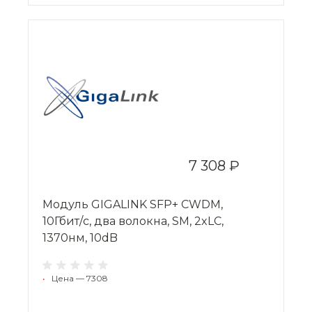
7 308 ₽
Модуль GIGALINK SFP+ CWDM,
10Гбит/c, два волокна, SM, 2xLC,
1370нм, 10dB
•
Цена — 7308