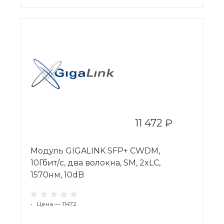
11 472 ₽
Модуль GIGALINK SFP+ CWDM,
10Гбит/c, два волокна, SM, 2xLC,
1570нм, 10dB
•
Цена — 11472