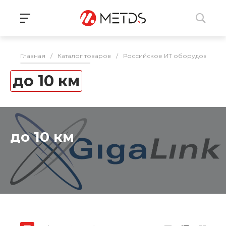
Главная
/
Каталог товаров
/
Российское ИТ оборудование 
до 10 км
до 10 км