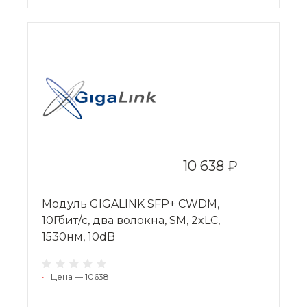
10 638 ₽
Модуль GIGALINK SFP+ CWDM,
10Гбит/c, два волокна, SM, 2xLC,
1530нм, 10dB
•
Цена — 10638