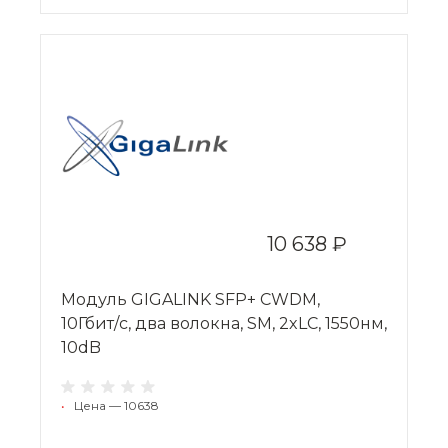
10 638 ₽
Модуль GIGALINK SFP+ CWDM,
10Гбит/c, два волокна, SM, 2xLC, 1550нм,
10dB
•
Цена — 10638