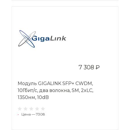
7 308 ₽
Модуль GIGALINK SFP+ CWDM,
10Гбит/c, два волокна, SM, 2xLC,
1350нм, 10dB
•
Цена — 7308