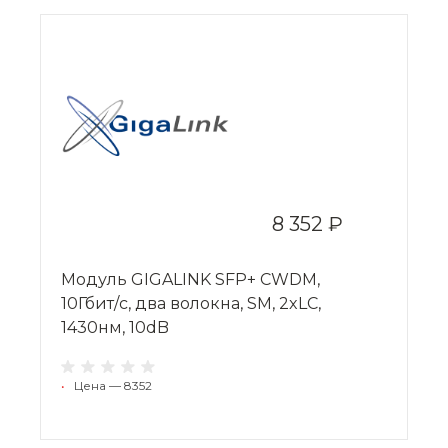
8 352 ₽
Модуль GIGALINK SFP+ CWDM,
10Гбит/c, два волокна, SM, 2xLC,
1430нм, 10dB
•
Цена — 8352