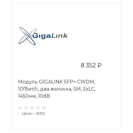
8 352 ₽
Модуль GIGALINK SFP+ CWDM,
10Гбит/c, два волокна, SM, 2xLC,
1450нм, 10dB
•
Цена — 8352