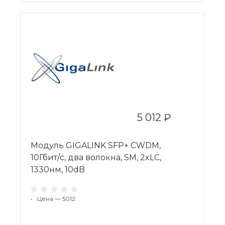
5 012 ₽
Модуль GIGALINK SFP+ CWDM,
10Гбит/c, два волокна, SM, 2xLC,
1330нм, 10dB
•
Цена — 5012