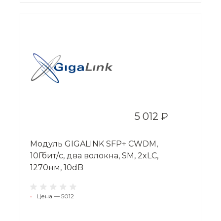
5 012 ₽
Модуль GIGALINK SFP+ CWDM,
10Гбит/c, два волокна, SM, 2xLC,
1270нм, 10dB
•
Цена — 5012