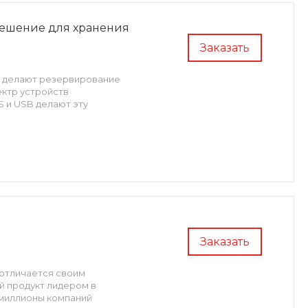
 решение для хранения
Заказать
XF делают резервирование
ектр устройств
 и USB делают эту
Заказать
 отличается своим
й продукт лидером в
 миллионы компаний