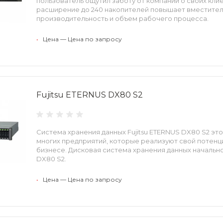
пользователь ощутил заботу от компании о своих кли
расширение до 240 накопителей повышает вместител
производительность и объем рабочего процесса.
•
Цена — Цена по запросу
Fujitsu ETERNUS DX80 S2
Система хранения данных Fujitsu ETERNUS DX80 S2 э
многих предприятий, которые реализуют свой потенц
бизнесе. Дисковая система хранения данных начально
DX80 S2.
•
Цена — Цена по запросу