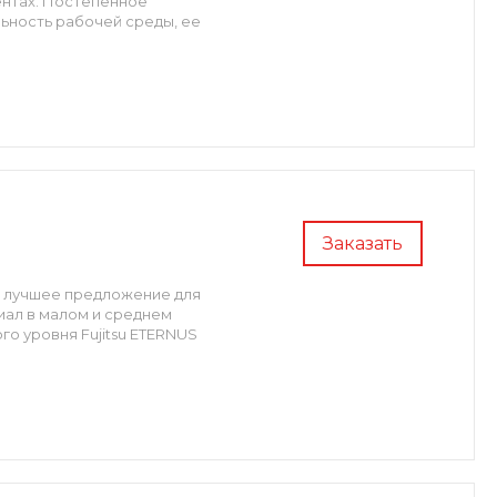
ентах. Постепенное
ьность рабочей среды, ее
Заказать
то лучшее предложение для
иал в малом и среднем
го уровня Fujitsu ETERNUS