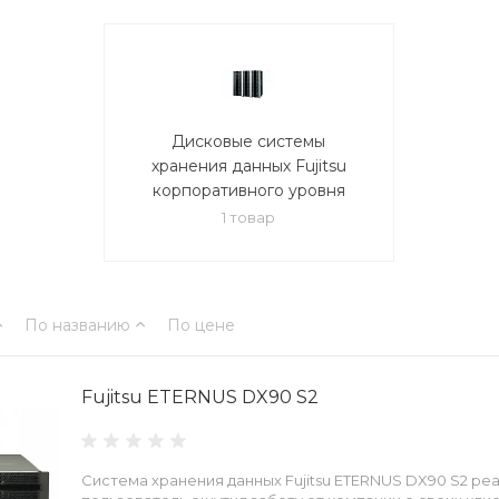
Дисковые системы
хранения данных Fujitsu
корпоративного уровня
1 товар
По названию
По цене
Fujitsu ETERNUS DX90 S2
Система хранения данных Fujitsu ETERNUS DX90 S2 реа