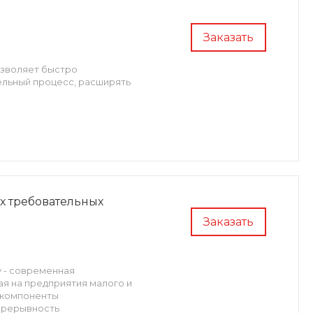
Заказать
озволяет быстро
ельный процесс, расширять
х требовательных
Заказать
ay - современная
я на предприятия малого и
е компоненты
прерывность