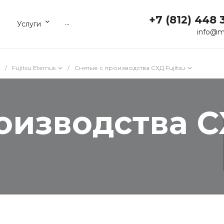
+7 (812) 448 
...
Услуги
info@m
/
Fujitsu Eternus
/
Снятые с производства СХД Fujitsu
оизводства СХ