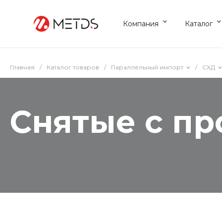
Компания
Каталог
Главная
/
Каталог товаров
/
Параллельный импорт
/
СХД
Снятые с пр