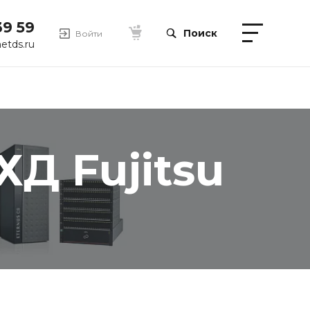
39 59
Поиск
Войти
etds.ru
Д Fujitsu