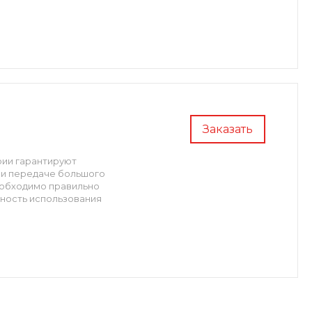
Заказать
рии гарантируют
при передаче большого
еобходимо правильно
жность использования