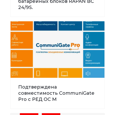
батарейных блоков RAPAN BC
24/9S.
Подтверждена
совместимость CommuniGate
Pro с РЕД ОС М