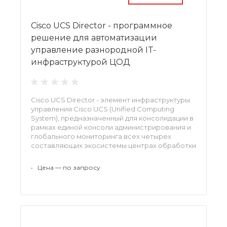
Cisco UCS Director - программное
решение для автоматизации
управление разнородной IT-
инфраструктурой ЦОД
Cisco UCS Director - элемент инфраструктуры
управления Cisco UCS (Unified Computing
System), предназначенный для консолидации в
рамках единой консоли администрирования и
глобального мониторинга всех четырех
составляющих экосистемы центрах обработки
данных: сред виртуализации, серверов,
сетевой инфраструктуры и систем хранения
•
Цена — по запросу
данных.