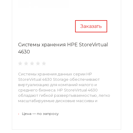
Заказать
Системы хранения HPE StoreVirtual
4630
Системы хранения данных серии HP
StoreVirtual 4630 Storage обеспечивают
виртуализацию для компаний малого и
среднего бизнеса. HP StoreVirtual 4630
обладают гибкой развертываемостью, легко
масштабируемые дисковые массивы и
облачные хранилища данных. Доступность,
подвижность данных, восстановление после
•
Цена — по запросу
отказа, управляемость и рост. Комплексный
набор функциональных возможностей
устройства StoreVirtual 4630 позволяет
приспосабливаться под нужды бизнеса и