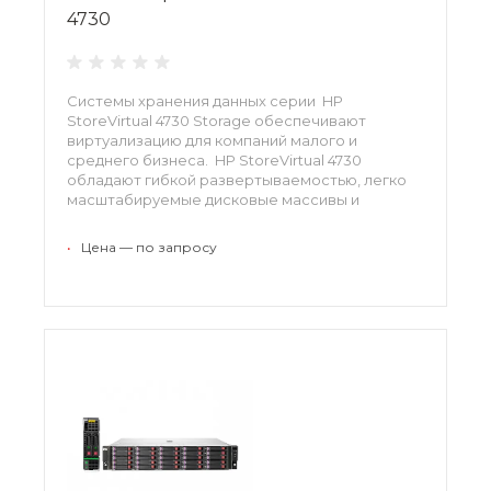
4730
Системы хранения данных серии HP
StoreVirtual 4730 Storage обеспечивают
виртуализацию для компаний малого и
среднего бизнеса. HP StoreVirtual 4730
обладают гибкой развертываемостью, легко
масштабируемые дисковые массивы и
облачные хранилища данных. Доступность,
подвижность данных, восстановление после
•
Цена — по запросу
отказа, управляемость и рост. Комплексный
набор функциональных возможностей
устройства StoreVirtual 4730 позволяет
приспосабливаться под нужды бизнеса и
выполнять рост хранилища по доступной цене
по мере необходимости.
(B7E27A, B7E28A, B7E29A)