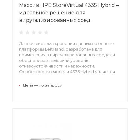
Массив HPE StoreVirtual 4335 Hybrid –
идеальное решение для
вирутализированных сред
Данная система хранения данных на основе
платформы LeftHand, разработана для
применения в виртуализированных средах и
обеспечивает высокий уровень
отказоустойчивости и надежности.
Особенностью модели 4335 Hybrid является
поддержка одновременной работы SAS и
SSD- накопителей и функция адаптивной
•
Цена — по запросу
оптимизации, позволяющая автоматически
перемещать наиболее востребованные
данные на более производительные SSD-
накопители.