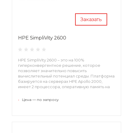
Заказать
HPE SimpliVity 2600
HPE SimpliVity 2600 – это на 100%
гиперконвергентное решение, которое
позволяет значительно повысить
вычислительный потенциал среды. Платформа
базируется на серверах HPE Apollo 2000,
имеет 2 процессора, оперативную память на
768 Гбайт и 6 твердотельных носителей данных
по 1,92 Тбайт. Платформа обеспечивает
•
Цена — по запросу
высочайшую плотность установки и
расширяемость.