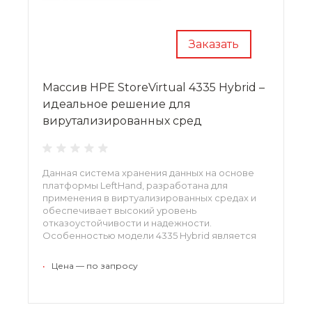
Заказать
Массив HPE StoreVirtual 4335 Hybrid –
идеальное решение для
вирутализированных сред
Данная система хранения данных на основе
платформы LeftHand, разработана для
применения в виртуализированных средах и
обеспечивает высокий уровень
отказоустойчивости и надежности.
Особенностью модели 4335 Hybrid является
поддержка одновременной работы SAS и
SSD- накопителей и функция адаптивной
•
Цена — по запросу
оптимизации, позволяющая автоматически
перемещать наиболее востребованные
данные на более производительные SSD-
накопители.