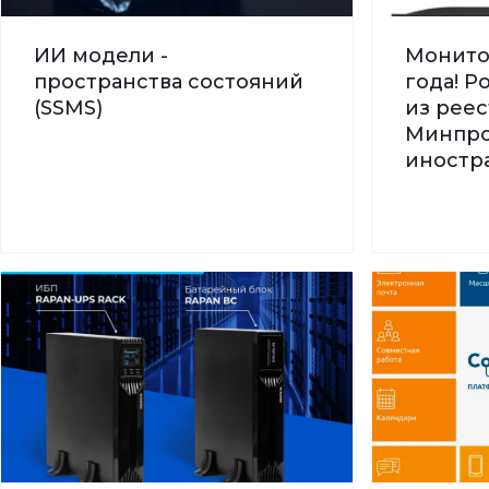
ИИ модели -
Монито
пространства состояний
года! 
(SSMS)
из реес
Минпро
иностра