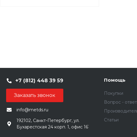
Помощь
+7 (812) 448 39 59
Покупки
Заказать звонок
Вопрос - ответ
info@metds.ru
Производител
Статьи
192102, Санкт-Петербург, ул.
Бухарестская 24 корп. 1, офис 161