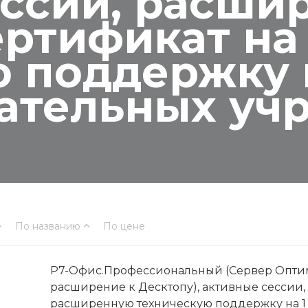
ссии, расши
ертификат на
 поддержку н
вательных уч
По названию
По цене
Р7-Офис.Профессиональный (Сервер Опти
расширение к Десктопу), активные сессии,
расширенную техническую поддержку на 1 