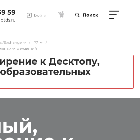
39 59
Поиск
Войти
etds.ru
ы/Exchange
/
Р7
/
ельных учреждений
ирение к Десктопу,
 образовательных
ный,