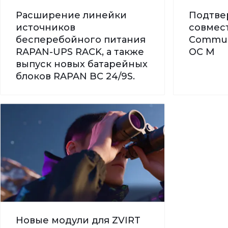
Расширение линейки
Подтве
источников
совмес
бесперебойного питания
Commun
RAPAN-UPS RACK, а также
ОС М
выпуск новых батарейных
блоков RAPAN BC 24/9S.
Новые модули для ZVIRT