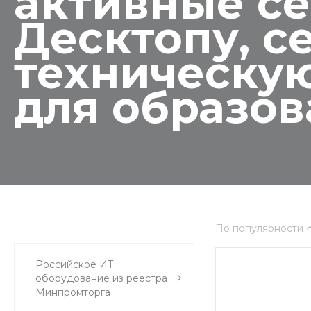
активные се
Десктопу, с
техническую
для образо
По популярности
Российское ИТ
оборудование из реестра
Минпромторга