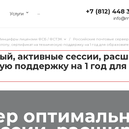
+7 (812) 448 
...
Услуги
info@m
 Минцифры лицензии ФСБ / ФСТЭК
/
Российские почтовые сервер
топу, сертификат на техническую поддержку на 1 год для образоват
ый, активные сессии, расш
ую поддержку на 1 год для
ер оптималь