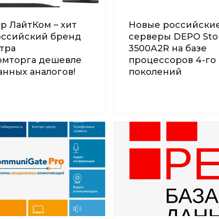
р ЛайтКом – хит
Новые российски
Российский бренд
серверы DEPO St
тра
3500А2R на базе
мторга дешевле
процессоров 4-го 
нных аналогов!
поколений