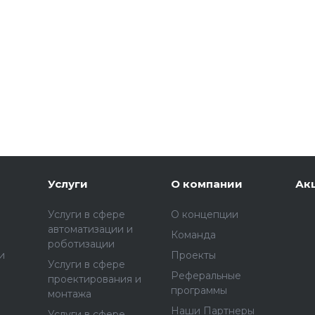
Услуги
О компании
Ак
Услуги в сфере
О концепции
автоматизации и
Команда
роботизации
и
Проекты
Услуги в сфере
Реферальные
проектирования и
программы
монтажа
Наши Партнеры
Услуги в сфере