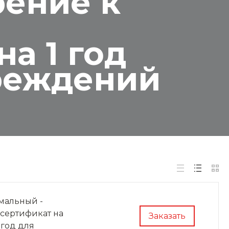
рение к
а 1 год
реждений
мальный -
 сертификат на
Заказать
год для