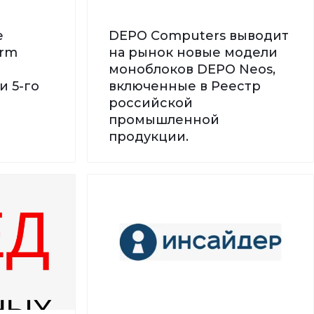
е
DEPO Computers выводит
orm
на рынок новые модели
моноблоков DEPO Neos,
и 5-го
включенные в Реестр
российской
промышленной
продукции.