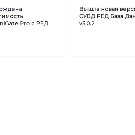
рждена
Вышла новая верс
тимость
СУБД РЕД База Дан
iGate Pro с РЕД
v5.0.2