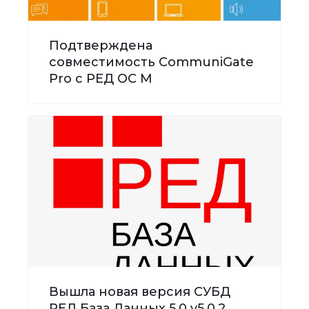
Подтверждена
совместимость CommuniGate
Pro с РЕД ОС М
Вышла новая версия СУБД
РЕД База Данных 5.0 v5.0.2