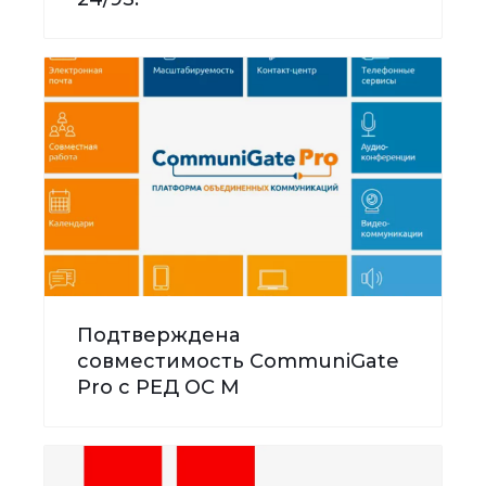
Подтверждена
совместимость CommuniGate
Pro с РЕД ОС М