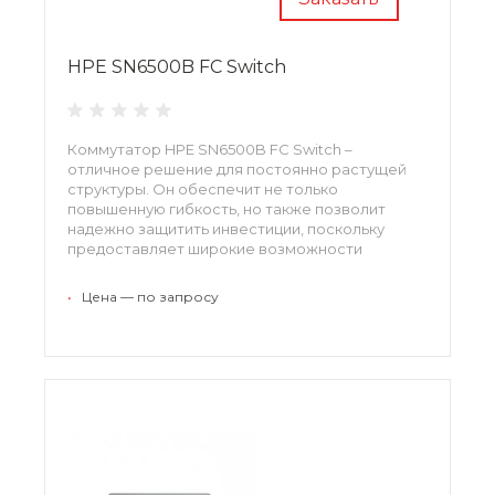
HPE SN6500B FC Switch
Коммутатор HPE SN6500B FC Switch –
отличное решение для постоянно растущей
структуры. Он обеспечит не только
повышенную гибкость, но также позволит
надежно защитить инвестиции, поскольку
предоставляет широкие возможности
масштабирования портов (от 48 до 96) и
поддерживает скорость передачи данных до 4
•
Цена — по запросу
Гбит/с до 16 Гбит/с. Высота корпуса – два юнита.