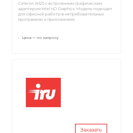
Celeron J4125 с встроенным графическим
адаптером Intel HD Graphics. Модель подходит
для офисной работы в нетребовательных
программах и приложениях.
За хранения данных отвечает
SSD-
накопитель на 128 Гб
с возможностью
•
Цена — по запросу
установки дополнительного жесткого диска.
Неттоп имеет в наличии все необходимые
порты и разъемы для подключения нужной
периферии.
Заказать