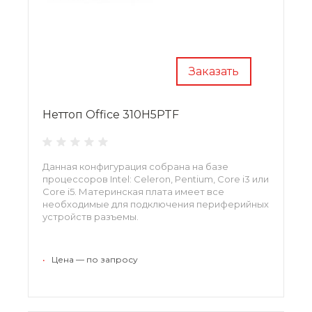
Заказать
Неттоп Office 310H5PTF
Данная конфигурация собрана на базе
процессоров Intel: Celeron, Pentium, Core i3 или
Core i5. Материнская плата имеет все
необходимые для подключения периферийных
устройств разъемы.
За хранение данных отвечает SSD-накопитель
и жесткий диск, максимальный объем
•
Цена — по запросу
оперативной памяти до 64 Гб
. Габариты
корпуса 42 х 193 х 210 мм.