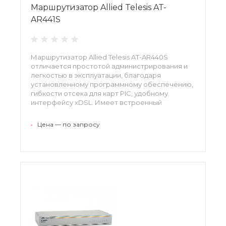
Маршрутизатор Allied Telesis AT-
AR441S
Маршрутизатор Allied Telesis AT-AR440S
отличается простотой администрирования и
легкостью в эксплуатации, благодаря
установленному программному обеспечению,
гибкости отсека для карт PIC, удобному
интерфейсу xDSL. Имеет встроенный
процессор шифрования, который
поддерживает следующие алгоритмы: AES,
•
Цена — по запросу
3DES, DES. Обеспечивает в целом высокое
качество обслуживания QoS.