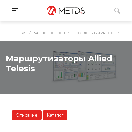
Главная
/
Каталог товаров
/
Параллельный импорт
/
ИБП,
Маршрутизаторы Allied
Telesis
Описание
Каталог