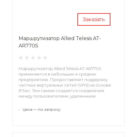
Заказать
Маршрутизатор Allied Telesis AT-
AR770S
Маршрутизатор Allied Telesis AT-AR770S
применяется в небольших и средних
предприятиях. Предоставляет поддержку
частных виртуальных сетей (VPN) на основе
IPSec. Тем самым создается соединение
между пользователями, удаленными
сотрудниками и офисом. Обеспечивается
безопасный доступ в корпоративную сеть.
•
Цена — по запросу