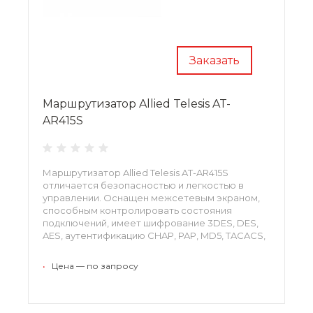
Заказать
Маршрутизатор Allied Telesis AT-
AR415S
Маршрутизатор Allied Telesis AT-AR415S
отличается безопасностью и легкостью в
управлении. Оснащен межсетевым экраном,
способным контролировать состояния
подключений, имеет шифрование 3DES, DES,
AES, аутентификацию CHAP, PAP, MD5, TACACS,
DIUS. Обладает опциями: BGP-4, RIPng, IPv6.
Обеспечивает высокое качество
•
Цена — по запросу
предоставляемых услуг QoS (хорошую
передачу голосовой связи, видео, данных).