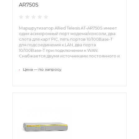
AR750S
Маршрутизатор Allied Telesis AT-AR750S имеет
один асинхронный порт модема/консоли, два
слота для карт PIC, пять портов 10/100Base-T
для подсоединения к LAN, два порта
10/100Base-T при подключении к WAN.
Снабжается двумя источниками постоянного и
переменного тока. Благодаря двум WAN-
портам Ethernet и двум слотам для карт PIC
•
Цена — по запросу
данный маршрутизатор отличается высокой
гибкостью.