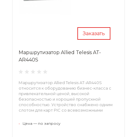
Заказать
Маршрутизатор Allied Telesis AT-
AR440S
Маршрутизатор Allied Telesis AT-AR440S
относится к оборудованию бизнес-класса с
привлекательной ценой, высокой
безопасностью и хорошей пропускной
способностью. Устройство снабжено одним
слотом для карт PIC со всевозможными
интерфейсами WAN, 5 портами коммутатора
Ethernet на 10/100 Мбит/с, встроенным
•
Цена — по запросу
процессором шифрования, поддерживающим
следующие алгоритмы: AES, 3DES, DES.