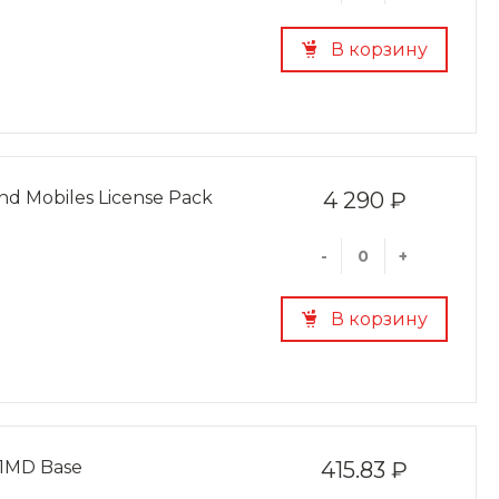
В корзину
and Mobiles License Pack
4 290 ₽
-
+
В корзину
 1MD Base
415.83 ₽