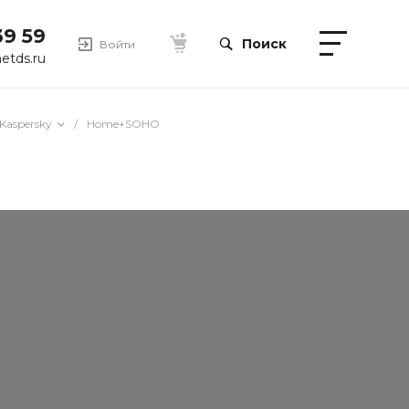
39 59
Поиск
Войти
etds.ru
Kaspersky
/
Home+SOHO