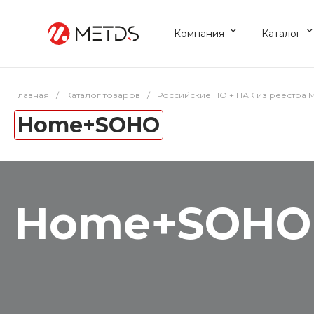
Компания
Каталог
Главная
/
Каталог товаров
/
Российские ПО + ПАК из реестра
Home+SOHO
Home+SOHO