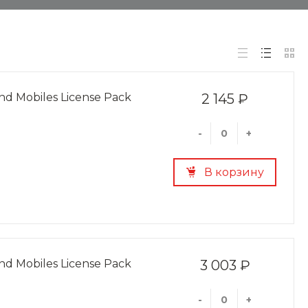
and Mobiles License Pack
2 145 ₽
-
+
В корзину
and Mobiles License Pack
3 003 ₽
-
+