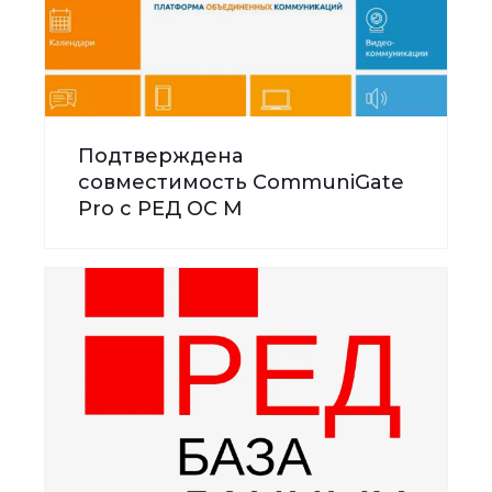
Подтверждена
совместимость CommuniGate
Pro с РЕД ОС М