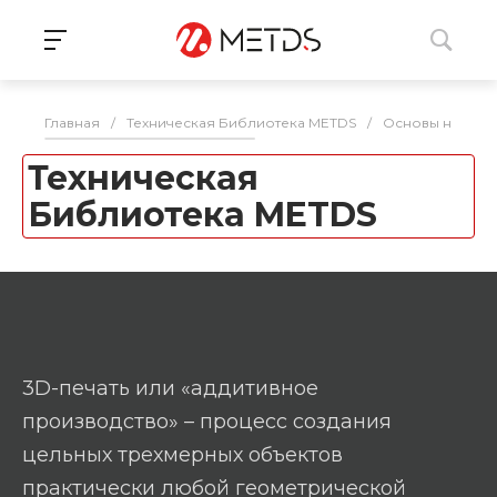
Главная
/
Техническая Библиотека METDS
/
Основы нейрон
Техническая
Библиотека METDS
3D-печать или «аддитивное
производство» – процесс создания
цельных трехмерных объектов
практически любой геометрической