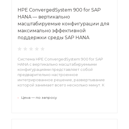
HPE ConvergedSystem 900 for SAP
HANA — вертикально
масштабируемые конфигурации для
максимально эффективной
поддержки среды SAP HANA
Система HPE ConvergedSystem 900 for SAP
HANA с вертикально масштабируемыми
конфигурациями представляет собой
предварительно настроенное
интегрированное решение, развертывание
которой занимает всего несколько минут. К
преимуществам решения относятся
впечатляющая производительность, высокую
•
Цена — по запросу
доступность и уникальные возможности
масштабирования.