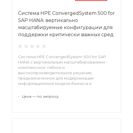
Система HPE ConvergedSystem 500 for
SAP HANA: вертикально
масштабируемые конфигурации для
поддержки критически важных сред
Система HPE ConvergedSystem 500 for SAP
HANA с вертикальным масштабированием -
комплексное, гибкое и
высокопроизводительное решение,
предназначенное для модернизации
информационной модели бизнеса и
поддержки критически важных для бизнеса
сред. Высокая эффективность и легкость
•
Цена — по запросу
интеграции в существующие среды повышают
рентабельность и экономичность решения.