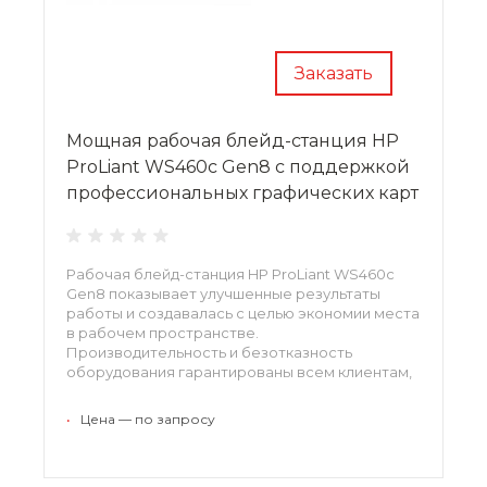
Заказать
Мощная рабочая блейд-станция HP
ProLiant WS460c Gen8 с поддержкой
профессиональных графических карт
Рабочая блейд-станция HP ProLiant WS460c
Gen8 показывает улучшенные результаты
работы и создавалась с целью экономии места
в рабочем пространстве.
Производительность и безотказность
оборудования гарантированы всем клиентам,
которые обратили внимание на WS460c G8
Workstation Blade
•
Цена — по запросу