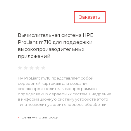
Заказать
Вычислительная система HPE
ProLiant m710 для поддержки
высокопроизводительных
приложений
HP ProLiant m710 представляет собой
серверный картридж для создания
высокопроизводительных программно-
определяемых серверных систем. Внедрение
в информационную систему устройств этого
типа позволит ускорить процесс обработки
больших объемов информации, включая и
такие высокопроизводительные задачи, как
•
Цена — по запросу
транскодирование высококачественного
видео.