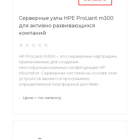
Серверные узлы HPE ProLiant m300
для активно развивающихся
компаний
HP ProLiant m300 – это серверные картриджи,
применяемые для создания
многофункциональных конфигураций HP
Moonshot. Серверная система на основе этих
устройств является программно-
определяемой платформой для Web-
Нагрузок. Благодаря этому появляется
возможность реализации и поддержки
•
Цена — по запросу
многоуровневых Web-структур и эффективной
работы с приложениями, которые
используются в Web-среде.