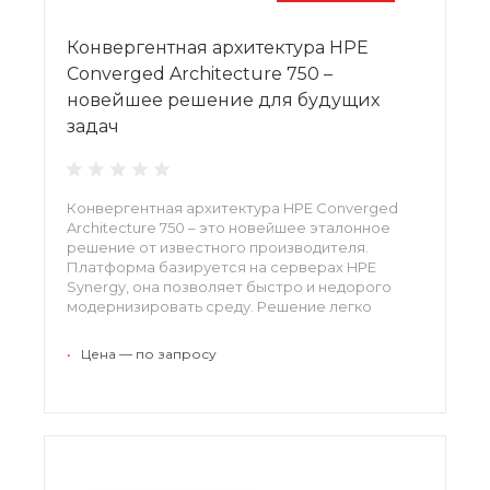
Конвергентная архитектура HPE
Converged Architecture 750 –
новейшее решение для будущих
задач
Конвергентная архитектура HPE Converged
Architecture 750 – это новейшее эталонное
решение от известного производителя.
Платформа базируется на серверах HPE
Synergy, она позволяет быстро и недорого
модернизировать среду. Решение легко
адаптируется к любым условиям. Все опции,
компоненты и мастер настройки
•
Цена — по запросу
предварительно тестируются на предприятиях
изготовителя.