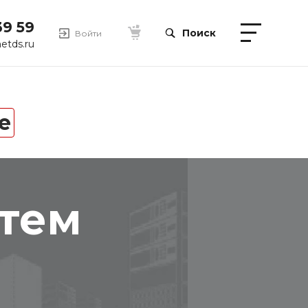
39 59
Поиск
Войти
etds.ru
e
стем