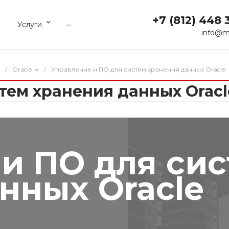
+7 (812) 448 
...
Услуги
info@m
/
Oracle
/
Управление и ПО для систем хранения данных Oracle
тем хранения данных Oracl
и ПО для си
нных Oracle