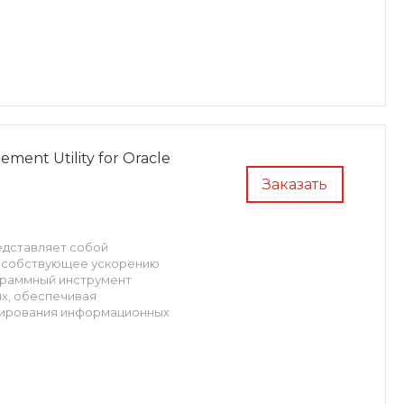
nt Utility for Oracle
Заказать
едставляет собой
особствующее ускорению
граммный инструмент
х, обеспечивая
нирования информационных