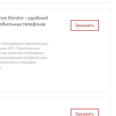
nce Monitor – удобный
мобильных телефонах
Заказать
 специальное приложение,
щами ZFS. Приложение
ства, включая мобильные
кциональным графическим
ения всех операций,
.
Заказать