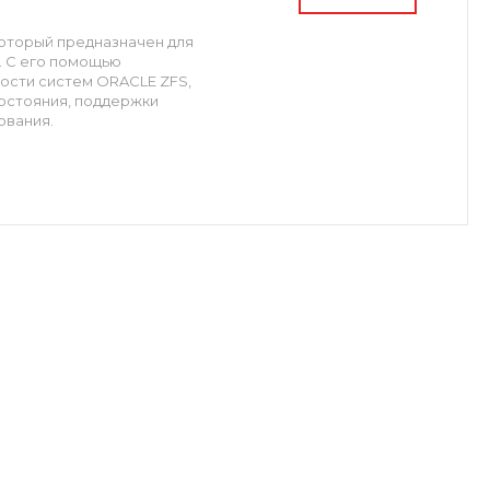
который предназначен для
e. С его помощью
сти систем ORACLE ZFS,
остояния, поддержки
ования.