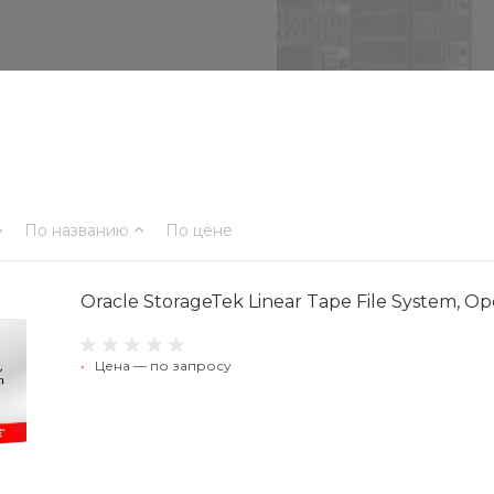
По названию
По цене
Oracle StorageTek Linear Tape File System, Op
•
Цена — по запросу